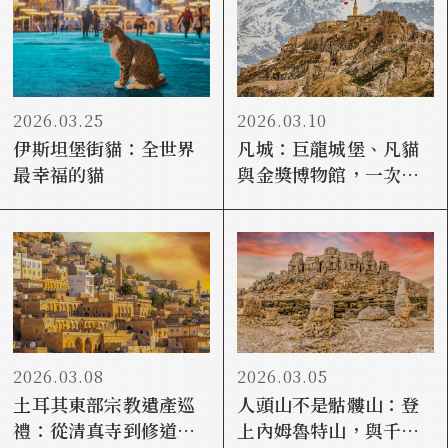
2026.03.25
2026.03.10
伊斯坦堡街貓：全世界
凡城：巨龍城堡、凡貓
最幸福的貓
與金獎博物館，一次看
懂土耳其邊境古城
2026.03.08
2026.03.05
土耳其東部宗教遺產巡
人頭山不是骷髏山：登
禮：從清真寺到修道
上內姆魯特山，與千年