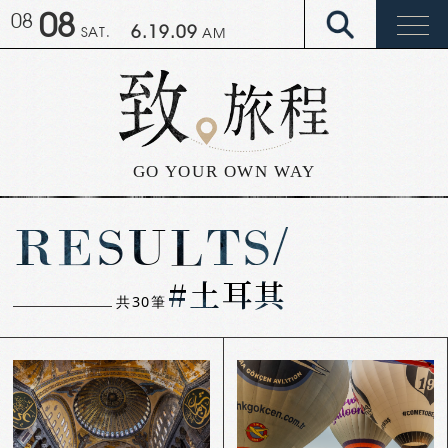
08
08
6.19.10
SAT.
AM
GO YOUR OWN WAY
RESULTS/
#土耳其
共
30
筆