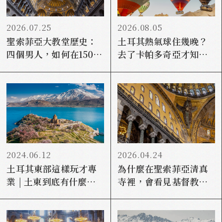
2026.07.25
2026.08.05
聖索菲亞大教堂歷史：
土耳其熱氣球住幾晚？
四個男人，如何在1500
去了卡帕多奇亞才知道
年間改寫它的身分？
為什麼至少兩晚
2024.06.12
2026.04.24
土耳其東部這樣玩才專
為什麼在聖索菲亞清真
業 | 土東到底有什麼？
寺裡，會看見基督教的
(下)
聖母瑪利亞？