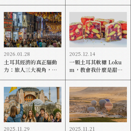
院，走進美索不達米亞
神祇一同迎接日出與日
的信仰交會地
落
2026.01.28
2025.12.14
土耳其經濟的真正驅動
一顆土耳其軟糖 Loku
力：旅人三大視角，深
m，教會我什麼是甜味
度解構土地、觀光與33
社交學
歲人口紅利
2025.11.29
2025.11.21