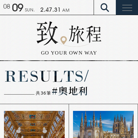
09
08
2.47.32
SUN.
AM
GO YOUR OWN WAY
RESULTS/
#奧地利
共
36
筆