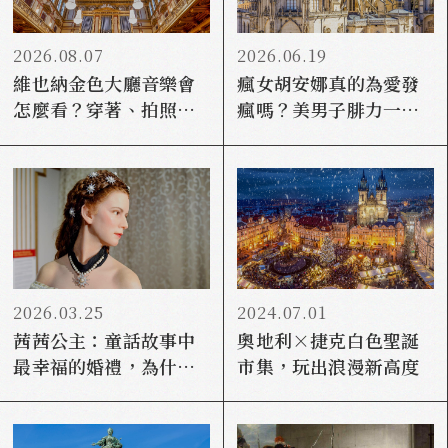
2026.08.07
2026.06.19
維也納金色大廳音樂會
瘋女胡安娜真的為愛發
怎麼看？穿著、拍照、
瘋嗎？美男子腓力一世
寄物與座位一次看懂
如何讓哈布斯堡得到西
班牙
2026.03.25
2024.07.01
茜茜公主：童話故事中
奧地利×捷克白色聖誕
最幸福的婚禮，為什麼
市集，玩出浪漫新高度
成了她一生苦難的起
點？