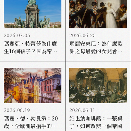
2026.07.05
2026.06.25
瑪麗亞．特蕾莎為什麼
瑪麗安東尼：為什麼歐
生16個孩子？因為帝國
洲之母最愛的女兒會被
快撐不下去了
送上斷頭台？
2026.06.19
2026.06.11
瑪麗・德・勃艮第：20
維也納咖啡館：一張桌
歲，全歐洲最搶手的新
子，如何改變一個帝國