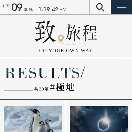
09
08
1.19.43
SUN.
AM
GO YOUR OWN WAY
RESULTS/
#極地
共
20
筆