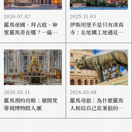
2026.07.07
2025.11.03
羅馬帝國、拜占庭、神
伊斯坦堡不是只有清真
聖羅馬差在哪？一篇看
寺：在地鐵工地遇見羅
懂歐洲文明怎麼接下去
馬帝國的骨骼
2026.03.11
2026.03.08
羅馬預約攻略：避開梵
羅馬母狼：為什麼羅馬
蒂岡博物館人潮
人相信自己流著狼的
血？