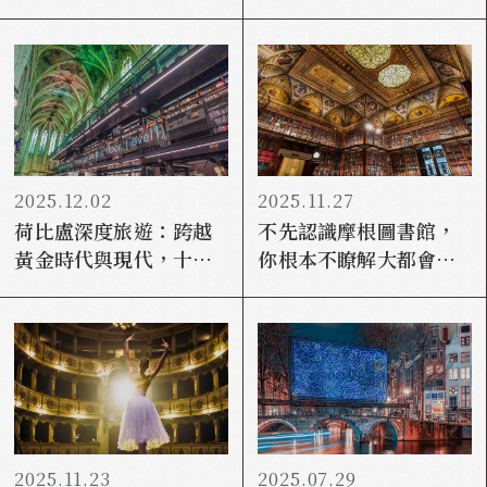
巴黎，回到祖國？
第一部科幻小說？
2025.12.02
2025.11.27
荷比盧深度旅遊：跨越
不先認識摩根圖書館，
黃金時代與現代，十大
你根本不瞭解大都會博
藝術、建築、歷史魅力
物館
之選
2025.11.23
2025.07.29