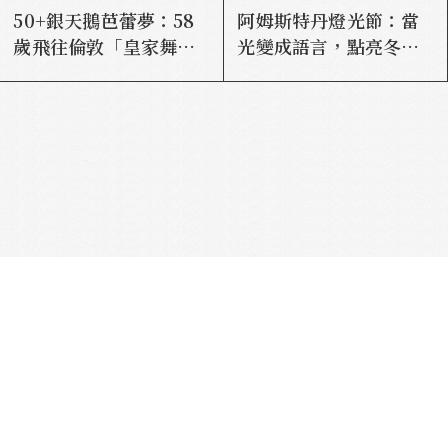
50+銀天鵝芭蕾夢：58
阿姆斯特丹燈光節：當
歲飛往倫敦「皇家舞蹈
光變成語言，點亮冬夜
學院」見證成熟靈魂再
的城市靈魂
進化！