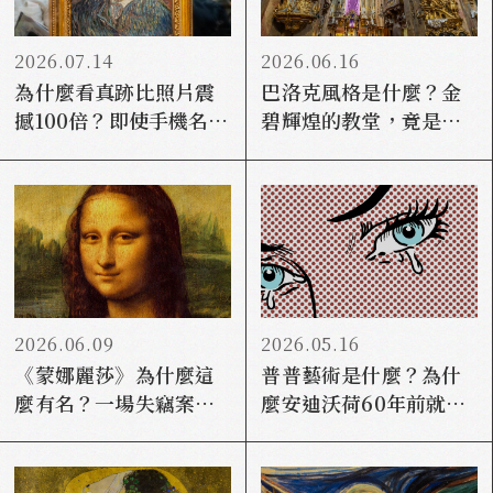
2026.07.14
2026.06.16
為什麼看真跡比照片震
巴洛克風格是什麼？金
撼100倍？即使手機名畫
碧輝煌的教堂，竟是宗
看不完，大家還是想去
教搶人大作戰？
現場？
2026.06.09
2026.05.16
《蒙娜麗莎》為什麼這
普普藝術是什麼？為什
麼有名？一場失竊案讓
麼安迪沃荷60年前就預
全世界瘋了
言「每個人都能紅15分
鐘」？