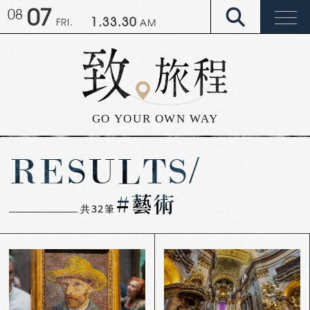
07
08
1.33.31
FRI.
AM
GO YOUR OWN WAY
RESULTS/
#藝術
共
32
筆