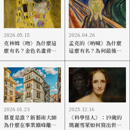
2026.05.15
2026.04.26
克林姆《吻》為什麼這
孟克的《吶喊》為什麼
麼有名？金色名畫背
這麼有名？為何最後變
後，真的只是在談愛情
成LINE貼圖日常？
嗎？
2026.01.23
2025.12.16
慕夏是誰？新藝術大師
《科學怪人》：19歲的
為什麼在事業巔峰離開
瑪麗雪萊如何寫出世界