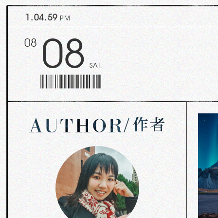
1.05.01
PM
08
08
SAT.
作者
AUTHOR
/