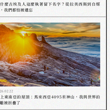
為什麼古埃及人這麼執著留下名字？從拉美西斯到自媒
，我們都怕被遺忘
26.02.22
上東南亞的屋頂：馬來西亞4095米神山，我與世界的
離被折疊了