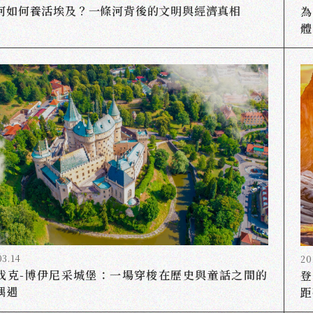
河如何養活埃及？一條河背後的文明與經濟真相
體
03.14
20
伐克-博伊尼采城堡：一場穿梭在歷史與童話之間的
登
偶遇
距