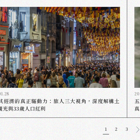
01.28
20
其經濟的真正驅動力：旅人三大視角，深度解構土
五
觀光與33歲人口紅利
真
1
2
3