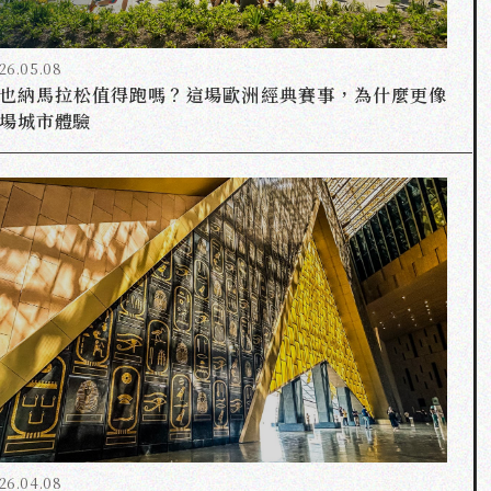
26.05.08
也納馬拉松值得跑嗎？這場歐洲經典賽事，為什麼更像
場城市體驗
26.04.08