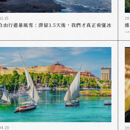
02.15
20
自由行遇暴風雪：滯留3.5天後，我們才真正看懂冰
維
一
04.20
20