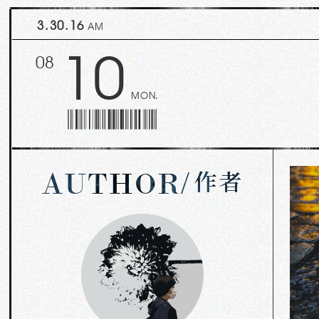
3.30.18
AM
10
08
MON.
作者
AUTHOR
/