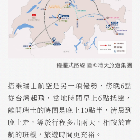
鐘擺式路線 圖©晴天旅遊集團
搭乘瑞士航空是另一項優勢，傍晚6點
從台灣起飛，當地時間早上6點抵達，
離開瑞士的時間是晚上10點半，清晨到
晚上走，等於行程多出兩天，相較於直
航的班機，旅遊時間更充裕。