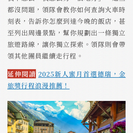
都沒問題，領隊會教你如何查詢火車時
刻表，告訴你怎麼到達今晚的飯店，甚
至列出周邊景點，幫你規劃出一條獨立
旅遊路線，讓你獨立探索。領隊則會帶
領其他團員繼續走行程。
延伸閱讀
2025新人蜜月首選德瑞，金
旅獎行程浪漫推薦！