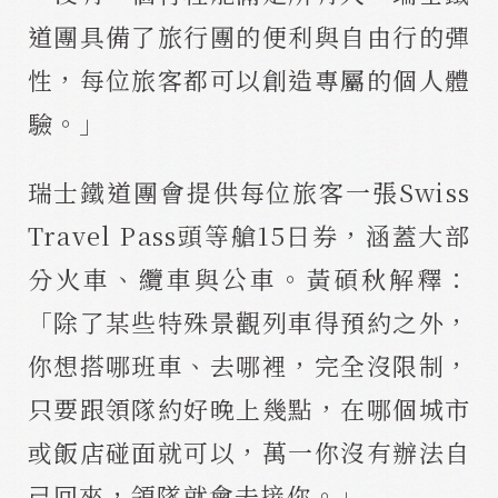
道團具備了旅行團的便利與自由行的彈
性，每位旅客都可以創造專屬的個人體
驗。」
瑞士鐵道團會提供每位旅客一張Swiss
Travel Pass頭等艙15日券，涵蓋大部
分火車、纜車與公車。黃碩秋解釋：
「除了某些特殊景觀列車得預約之外，
你想搭哪班車、去哪裡，完全沒限制，
只要跟領隊約好晚上幾點，在哪個城市
或飯店碰面就可以，萬一你沒有辦法自
己回來，領隊就會去接你。」