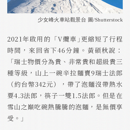
少女峰火車站觀景台 圖/Shutterstock
2021年啟用的「V纜車｣更縮短了行程
時間，來回省下46分鐘。黃碩秋說：
「瑞士物價分為貴、非常貴和超級貴三
種等級，山上一碗辛拉麵賣9瑞士法郎
（約台幣342元），帶了泡麵沒帶熱水
要4.3法郎，筷子一雙1.5法郎。但是在
雪山之巔吃碗熱騰騰的泡麵，是無價享
受。」