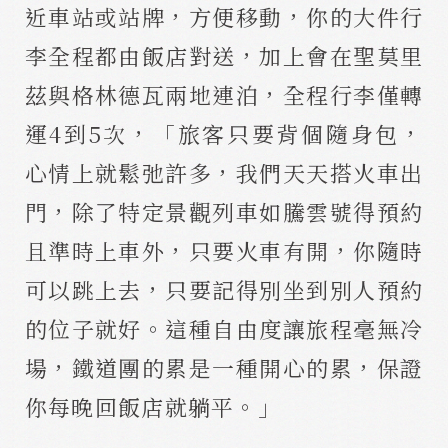
近車站或站牌，方便移動，你的大件行
李全程都由飯店對送，加上會在聖莫里
茲與格林德瓦兩地連泊，全程行李僅轉
運4到5次，「旅客只要背個隨身包，
心情上就鬆弛許多，我們天天搭火車出
門，除了特定景觀列車如騰雲號得預約
且準時上車外，只要火車有開，你隨時
可以跳上去，只要記得別坐到別人預約
的位子就好。這種自由度讓旅程毫無冷
場，鐵道團的累是一種開心的累，保證
你每晚回飯店就躺平。」