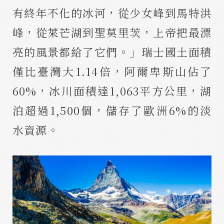
有終年不化的冰河，從少女峰到馬特洪
峰，從萊芒湖到聖莫里茨，上帝把最漂
亮的風景都給了它們。」瑞士國土面積
僅比臺灣大1.14倍，阿爾卑斯山佔了
60%，冰川面積達1,063平方公里，湖
泊超過1,500個，儲存了歐洲6%的淡
水資源。