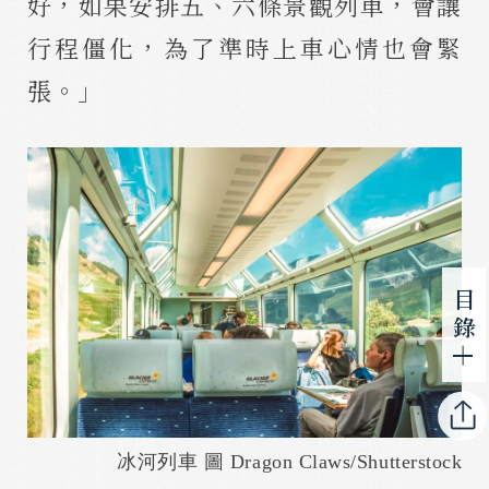
好，如果安排五、六條景觀列車，會讓
行程僵化，為了準時上車心情也會緊
張。」
目 錄
冰河列車 圖 Dragon Claws/Shutterstock