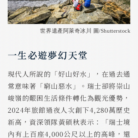
世界遺產阿萊奇冰川 圖/Shutterstock
一生必遊夢幻天堂
現代人所說的「好山好水」，在過去通
常意味著「窮山惡水」。瑞士卻將崇山
峻嶺的艱困生活條件轉化為觀光優勢，
2024年旅館過夜人次創下4,280萬歷史
新高，資深領隊黃碩秋表示：「瑞士境
內有上百座4,000公尺以上的高峰，還