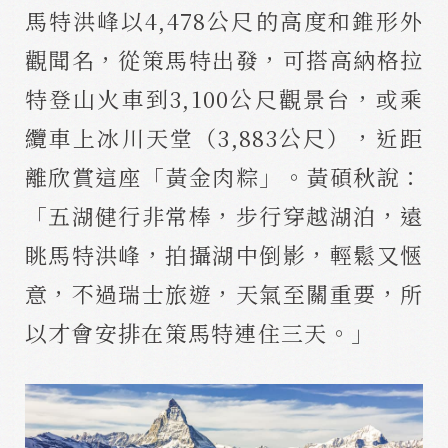
馬特洪峰以4,478公尺的高度和錐形外
觀聞名，從策馬特出發，可搭高納格拉
特登山火車到3,100公尺觀景台，或乘
纜車上冰川天堂（3,883公尺），近距
離欣賞這座「黃金肉粽」。黃碩秋說：
「五湖健行非常棒，步行穿越湖泊，遠
眺馬特洪峰，拍攝湖中倒影，輕鬆又愜
意，不過瑞士旅遊，天氣至關重要，所
以才會安排在策馬特連住三天。」