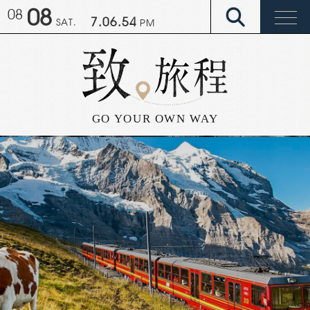
08
08
7.07.01
SAT.
PM
GO YO