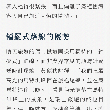
客人逼得很緊張，而且偏離了鐵道團讓
客人自己創造回憶的精髓。｣
鐘擺式路線的優勢
晴天旅遊的瑞士鐵道團採用獨特的「鐘
擺式」路線，而非業界常見的順時針或
逆時針環繞。黃碩秋解釋：「我們把最
高光的馬特洪峰押在旅途尾聲，並在策
馬特連住三晚。」看見陽光灑落在馬特
洪峰上的景象，是瑞士旅遊的終極目
標，住三晚就有三次機會等待日出，讓