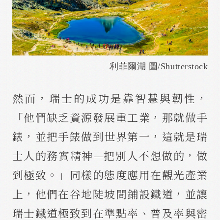
利菲爾湖 圖/Shutterstock
然而，瑞士的成功是靠智慧與韌性，
「他們缺乏資源發展重工業，那就做手
錶，並把手錶做到世界第一，這就是瑞
士人的務實精神—把別人不想做的，做
到極致。」同樣的態度應用在觀光產業
上，他們在谷地陡坡間鋪設鐵道，並讓
瑞士鐵道極致到在準點率、普及率與密