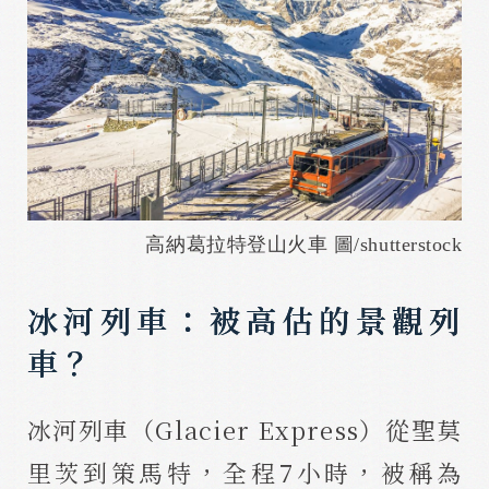
高納葛拉特登山火車 圖/shutterstock
冰河列車：被高估的景觀列
車？
冰河列車（Glacier Express）從聖莫
里茨到策馬特，全程7小時，被稱為