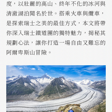
度，以壯麗的高山、終年不化的冰河與
清澈湖泊聞名於世。搭乘火車與纜車，
是探索瑞士之美的最佳方式，本文將帶
你深入瑞士鐵道團的獨特魅力，揭秘其
規劃心法，讓你打造一場自由又難忘的
阿爾卑斯山冒險。