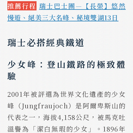
推薦行程
瑞士巴士團—【長榮】悠然
慢遊、絕美三大名峰、秘境雙湖13日
瑞士必搭經典鐵道
少女峰：登山鐵路的極致體
驗
2001年被評選為世界文化遺產的少女
峰（Jungfraujoch）是阿爾卑斯山的
代表之一，海拔4,158公尺，被馬克吐
溫譽為「潔白無瑕的少女」。1896年