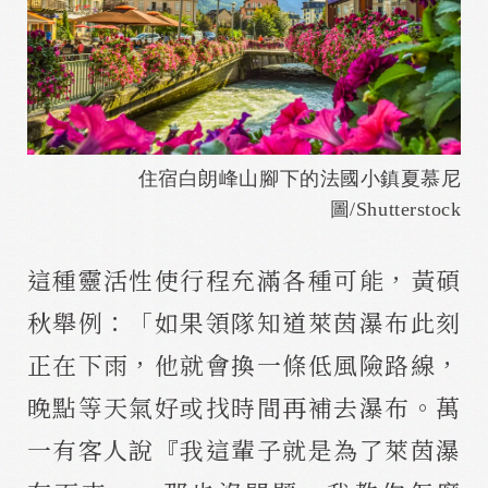
住宿白朗峰山腳下的法國小鎮夏慕尼
圖/Shutterstock
這種靈活性使行程充滿各種可能，黃碩
秋舉例：「如果領隊知道萊茵瀑布此刻
正在下雨，他就會換一條低風險路線，
晚點等天氣好或找時間再補去瀑布。萬
一有客人說『我這輩子就是為了萊茵瀑