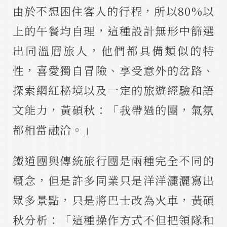
由於不想困住客人的行程，所以80%以
上的午餐均自理，這種設計無形中篩選
出同溫層旅人，他們都具備類似的特
性，喜愛獨自冒險、享受意外的岔路、
探索網紅秘境以及一定的旅遊經驗和語
文能力，黃碩秋：「我帶過的團，氣氛
都相當融洽。｣
鐵道團與傳統旅行團是兩種完全不同的
概念，但是許多同業只是洋洋灑灑寫出
眾多景點，只是將巴士改為火車，黃碩
秋分析：「這種操作方式不但把領隊和