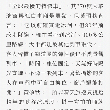
「全球最慢的特快車」。其270度大玻
璃窗與紅白車廂是賣點，但黃碩秋直
言：「它以前確實走冰河，但80年前
改走隧道，現在看不到冰河。300多公
里路線，大半都能被其他列車取代。」
客人習慣了鐵道團的彈性後也不愛景觀
列車，「時間、座位固定，天氣好時陽
光直曬，不像一般列車，喜歡攝影的客
人在車程中可自由換位，窗戶還能打
開。」黃碩秋：「所以晴天旅遊只挑選
精華的峽谷冰原段，搭一次拍拍照就