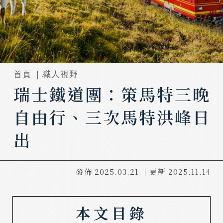
首頁 ｜
職人視野
瑞士鐵道團：策馬特三晚
自由行、三次馬特洪峰日
出
發佈
2025.03.21
｜更新
2025.11.14
本文目錄