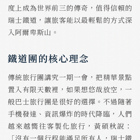
度上成為世界前三的傳奇，值得信賴的
瑞士鐵道，讓旅客能以最輕鬆的方式深
入阿爾卑斯山。
鐵道團的核心理念
傳統旅行團講究一期一會，把精華景點
置入有限天數裡，如果想悠哉放空，一
般巴士旅行團是很好的選擇。不過隨著
手機發達、資訊爆炸的時代降臨，人們
越來越嚮往客製化旅行，黃碩秋說：
「沒有一個行程能滿足所有人，瑞士鐵