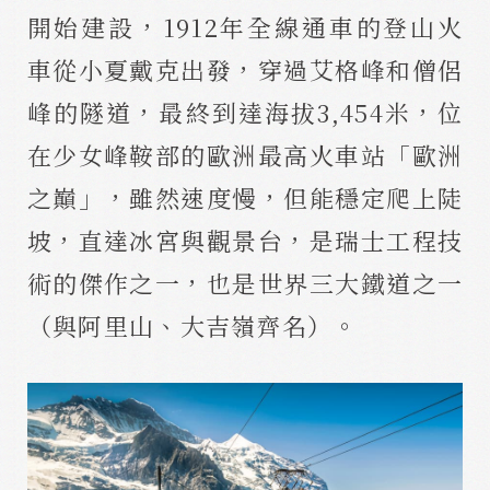
開始建設，1912年全線通車的登山火
車從小夏戴克出發，穿過艾格峰和僧侶
峰的隧道，最終到達海拔3,454米，位
在少女峰鞍部的歐洲最高火車站「歐洲
之巔」，雖然速度慢，但能穩定爬上陡
坡，直達冰宮與觀景台，是瑞士工程技
術的傑作之一，也是世界三大鐵道之一
（與阿里山、大吉嶺齊名）。