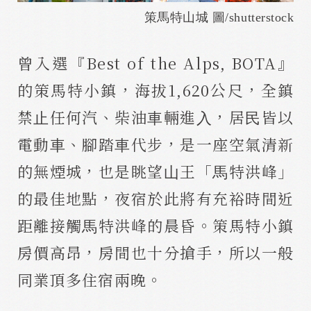
策馬特山城 圖/shutterstock
曾入選『Best of the Alps, BOTA』
的策馬特小鎮，海拔1,620公尺，全鎮
禁⽌任何汽、柴油⾞輛進⼊，居⺠皆以
電動⾞、腳踏⾞代步，是一座空氣清新
的無煙城，也是眺望⼭王「⾺特洪峰」
的最佳地點，夜宿於此將有充裕時間近
距離接觸⾺特洪峰的晨昏。策馬特小鎮
房價高昂，房間也十分搶手，所以一般
同業頂多住宿兩晚。