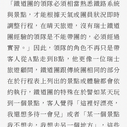
「鐵道團的領隊必須相當熟悉鐵路系統
與景點，才能根據天氣或團員狀況即時
調整行程，在晴天旅遊，沒有瑞士鐵道
團經驗的領隊是不能帶團的，必須經過
實習。」因此，領隊的角色不再只是帶
客人從A點走到B點，他更像一位瑞士
旅遊顧問，鐵道團跟傳統團相同的部分
在於行程表上列出的景點或體驗都會依
約執行，鐵道團的特殊在於譬如某天玩
到一個景點，客人覺得「這裡好漂亮，
我還想多待一會兒」或者「某一個景點
我不想去，我想去另一個地方」，這些