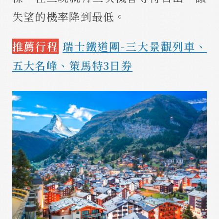
失望的機率降到最低。
推薦行程
瑞士鐵道團-三大景觀列車、
五大名峰、策馬特3日券