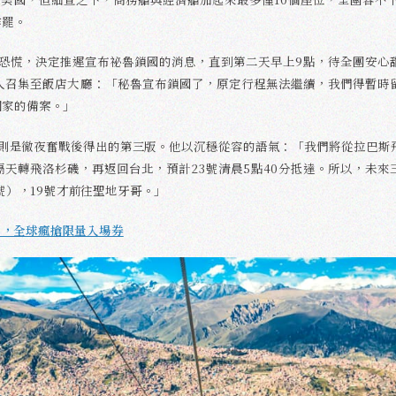
作罷。
入恐慌，決定推遲宣布祕魯鎖國的消息，直到第二天早上9點，待全團安心
人召集至飯店大廳：「秘魯宣布鎖國了，原定行程無法繼續，我們得暫時
回家的備案。」
實則是徹夜奮戰後得出的第三版。他以沉穩從容的語氣：「我們將從拉巴斯
天轉飛洛杉磯，再返回台北，預計23號清晨5點40分抵達。所以，未來
8號），19號才前往聖地牙哥。」
MI，全球瘋搶限量入場券