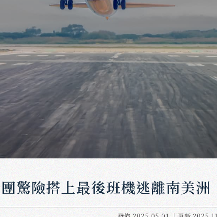
行團驚險搭上最後班機逃離南美洲
發佈
2025.05.01
｜更新
2025.1