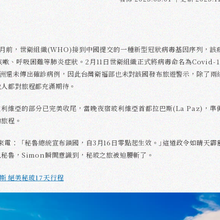
個月前，世衛組織(WHO)接到中國提交的一種新型冠狀病毒基因序列，該
、呼吸困難等肺炎症狀。2月11日世衛組織正式將病毒命名為Covid-1
美洲還未傳出確診病例，因此台灣衛福部也未對該國發布旅遊警示，除了兩
他人都對旅程都充滿期待。
玻利維亞的部分已完美收尾，當晚夜宿玻利維亞首都拉巴斯(La Paz)，準
的旅程。
社來電：「秘魯總統宣布鎖國，自3月16日零點起生效。｣這道政令如晴天霹
秘魯，Simon瞬間意識到，秘玻之旅被迫腰斬了。
地斯 絕美秘玻17天行程