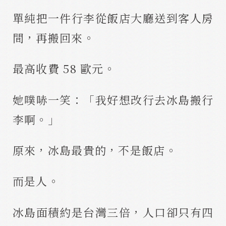
單純把一件行李從飯店大廳送到客人房
間，再搬回來。
最高收費 58 歐元。
她噗哧一笑：「我好想改行去冰島搬行
李啊。」
原來，冰島最貴的，不是飯店。
而是人。
冰島面積約是台灣三倍，人口卻只有四