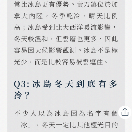
常比冰島更有優勢。黃刀鎮位於加
拿大內陸，冬季乾冷、晴天比例
高；冰島受到北大西洋暖流影響，
冬天較溫和，但雲層也更多，因此
容易因天候影響觀測。冰島不是極
光少，而是比較容易被雲遮住。
Q3:冰島冬天到底有多
冷？
不少人以為冰島因為名字有個
「冰」，冬天一定比其他極光目的