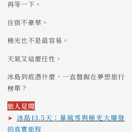
再等一下。
住宿不豪華。
極光也不是最容易。
天氣又這麼任性。
冰島到底憑什麼，一直盤踞在夢想旅行
榜單？
旅人見聞
►
冰島13.5天：暴風雪與極光大爆發
的真實旅程