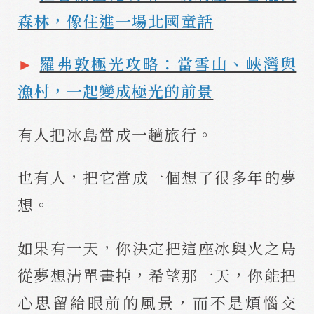
森林，像住進一場北國童話
►
羅弗敦極光攻略：當雪山、峽灣與
漁村，一起變成極光的前景
有人把冰島當成一趟旅行。
也有人，把它當成一個想了很多年的夢
想。
如果有一天，你決定把這座冰與火之島
從夢想清單畫掉，希望那一天，你能把
心思留給眼前的風景，而不是煩惱交