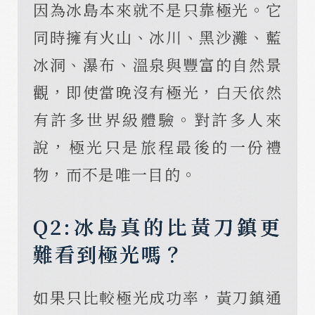
因為冰島本來就不是只靠極光。它
同時擁有火山、冰川、黑沙灘、藍
冰洞、瀑布、溫泉與豐富的自然景
觀，即使當晚沒有極光，白天依然
有許多世界級體驗。對許多人來
說，極光只是旅程最後的一份禮
物，而不是唯一目的。
Q2:冰島真的比黃刀鎮更
難看到極光嗎？
如果只比較極光成功率，黃刀鎮通