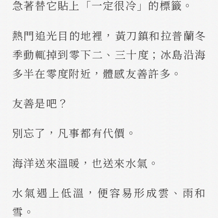
急著替它貼上「一定很冷」的標籤。
熱門追光目的地裡，黃刀鎮和拉普蘭冬
季動輒掉到零下二、三十度；冰島沿海
多半在零度附近，體感友善許多。
友善是吧？
別忘了，凡事都有代價。
海洋送來溫暖，也送來水氣。
水氣遇上低溫，便容易形成雲、雨和
雪。