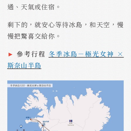
通、天氣或住宿。
剩下的，就安心等待冰島，和天空，慢
慢把驚喜交給你。
►
參考行程
冬季冰島－極光女神 ×
斯奈山半島