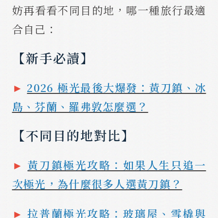
妨再看看不同目的地，哪一種旅行最適
合自己：
【新手必讀】
►
2026 極光最後大爆發：黃刀鎮、冰
島、芬蘭、羅弗敦怎麼選？
【不同目的地對比】
►
黃刀鎮極光攻略：如果人生只追一
次極光，為什麼很多人選黃刀鎮？
►
拉普蘭極光攻略：玻璃屋、雪橇與