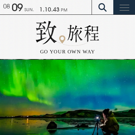
09
08
1.10.51
SUN.
PM
GO