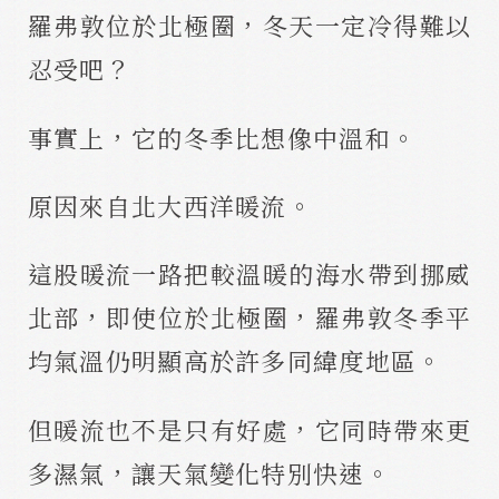
羅弗敦位於北極圈，冬天一定冷得難以
忍受吧？
事實上，它的冬季比想像中溫和。
原因來自北大西洋暖流。
這股暖流一路把較溫暖的海水帶到挪威
北部，即使位於北極圈，羅弗敦冬季平
均氣溫仍明顯高於許多同緯度地區。
但暖流也不是只有好處，它同時帶來更
多濕氣，讓天氣變化特別快速。