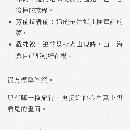
後悔的旅程。
芬蘭拉普蘭：
追的是住進北極童話的
夢。
羅弗敦：
追的是極光出現時，山、海
與自己都剛好在場。
沒有標準答案。
只有哪一種旅行，更接近你心裡真正想
看見的畫面。