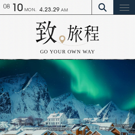
10
08
4.23.36
MON.
AM
GO