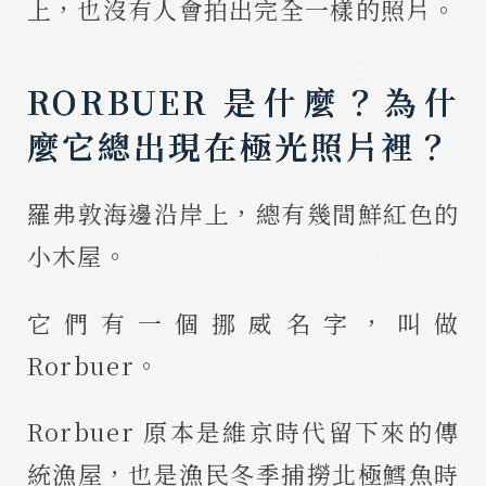
上，也沒有人會拍出完全一樣的照片。
RORBUER 是什麼？為什
麼它總出現在極光照片裡？
羅弗敦海邊沿岸上，總有幾間鮮紅色的
小木屋。
它們有一個挪威名字，叫做
Rorbuer。
Rorbuer 原本是維京時代留下來的傳
統漁屋，也是漁民冬季捕撈北極鱈魚時