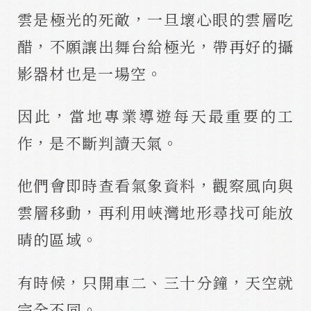
雲是極光的死敵，一旦壞心眼的雲層吃
醋，不願讓出舞台給極光，帶再好的攝
影器材也是一場空。
因此，當地專業導遊每天最重要的工
作，是不斷判讀天氣。
他們會即時查看氣象資料，觀察風向與
雲層移動，再利用峽灣地形尋找可能放
晴的區域。
有時候，只開車二、三十分鐘，天空就
完全不同。