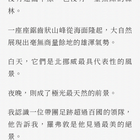
林。
一座座鋸齒狀山峰從海面隆起，大自然
展現出毫無商量餘地的雄渾氣勢。
白天，它們是北挪威最具代表性的風
景。
夜晚，則成了極光最天然的前景。
我認識一位帶團足跡超過百國的領隊，
他告訴我，羅弗敦是他見過最美的絕
景。