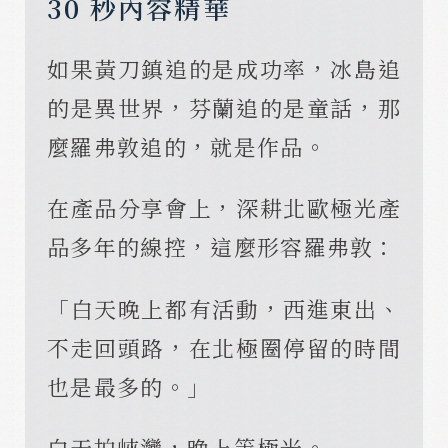
30 秒內容精華
如果黃刀鎮追的是成功率，冰島追
的是異世界，芬蘭追的是童話，那
麼羅弗敦追的，就是作品。
在產品分享會上，深耕北歐極光產
品多年的線控，這麼形容羅弗敦：
「白天晚上都有活動，西進東出、
不走回頭路，在北極圈停留的時間
也是最多的。」
白天拍峽灣，晚上等極光。