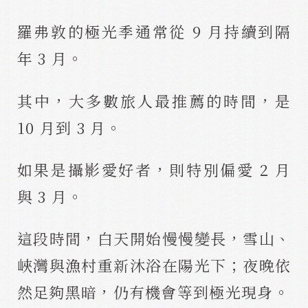
羅弗敦的極光季通常從 9 月持續到隔
年 3 月。
其中，大多數旅人最推薦的時間，是
10 月到 3 月。
如果是攝影愛好者，則特別偏愛 2 月
與 3 月。
這段時間，白天開始慢慢變長，雪山、
峽灣與漁村重新沐浴在陽光下；夜晚依
然足夠黑暗，仍有機會等到極光現身。