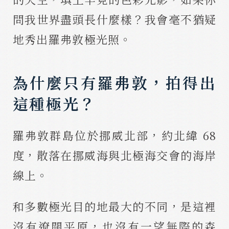
問我世界盡頭長什麼樣？我會毫不猶疑
地秀出羅弗敦極光照。
為什麼只有羅弗敦，拍得出
這種極光？
羅弗敦群島位於挪威北部，約北緯 68
度，散落在挪威海與北極海交會的海岸
線上。
和多數極光目的地最大的不同，是這裡
沒有遼闊平原，也沒有一望無際的森