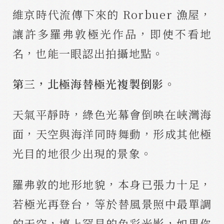
維京時代流傳下來的 Rorbuer 漁屋，
讓許多羅弗敦極光作品，即使不看地
名，也能一眼認出拍攝地點。
第三，北極海替極光複製倒影。
天氣平靜時，綠色光幕會倒映在峽灣海
面，天空與海洋同時舞動，形成其他極
光目的地很少出現的景象。
羅弗敦的地形地貌，本身已張力十足，
若極光再登台，等於替風景照中最單調
的天空，填上罕見的色彩光影，如果你