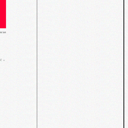
escue
下，