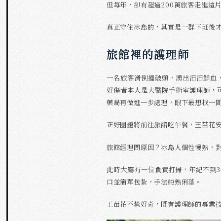
但每年，卻有超過200萬旅客走進這
真正守住冰島的，其實是一群下班後
旅館裡的護理師
一名旅客滑倒撞破頭，湧出汩汩鮮血
好傷者本人是大醫院手術室護理師，
藥局再做進一步處理，眼下最想找一
正好團體將前往旅館吃午餐，王苗花
旅館經理問原因？冰島人個性慢熟，
此時大廳有一位負責打掃，年紀不到
口並簡單包紮，手法純熟俐落。
王苗花不禁好奇，既有護理師的專業