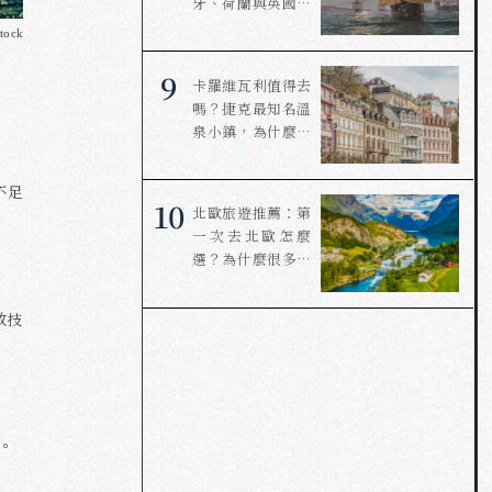
牙、荷蘭與英國，
如何接力改寫世
ock
界？
9
卡羅維瓦利值得去
嗎？捷克最知名溫
泉小鎮，為什麼連
溫泉都要用喝的？
不足
10
北歐旅遊推薦：第
一次去北歐怎麼
選？為什麼很多人
選擇冰島、挪威與
丹麥？
救技
。