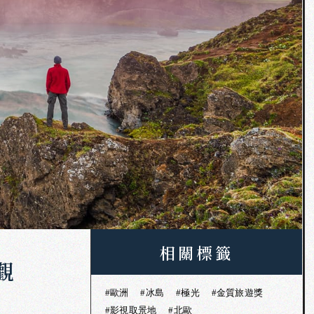
相關標籤
觀
#歐洲
#冰島
#極光
#金質旅遊獎
#影視取景地
#北歐