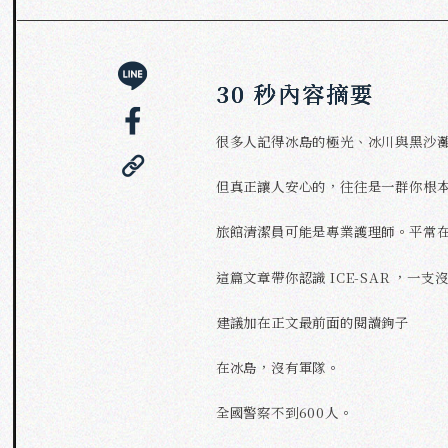
30 秒內容摘要
很多人記得冰島的極光、冰川與黑沙
但真正讓人安心的，往往是一群你根
旅館清潔員可能是專業護理師。平常
這篇文章帶你認識 ICE-SAR ，
建議加在正文最前面的閱讀鉤子
在冰島，沒有軍隊。
全國警察不到600人。