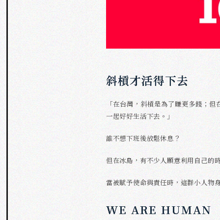
斜槓才活得下去
「在台灣，斜槓是為了賺更多錢；但
一起好好生活下去。」
誰不想下班後放鬆休息？
但在冰島，有不少人願意利用自己的
當被賦予使命與責任時，這群小人物
WE ARE HUMAN