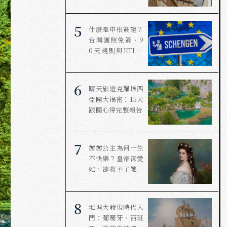
5
什麼是申根簽證？
台灣護照免簽、9
0天規則與ETIAS
一次看懂
6
晴天旅遊克羅埃西
亞團大揭密：15天
跟團心得完整報告
7
茜茜公主為何一生
不快樂？皇帝深愛
她，卻救不了她的
婚姻
8
地理大發現時代入
門：葡萄牙、西班