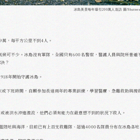
冰島美景每年吸引200萬人造訪 圖/Shutterst
9萬，每平方公里不到4人。
氣候可不少。冰島沒有軍隊，全國只有600名警察，醫護人員與院所普遍
解決？
1918年開始守護冰島。
末或下班時間，自願參加長達兩年的專業訓練，學習醫療、急難救助與搜
，或被洪水沖進激流，他們必須有能力在最意想不到的狀況下救人。
圍涵蓋陸地與海洋，目前已有上百支救難隊、超過4000名隊員分布在冰島各地