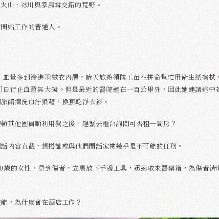
片火山、冰川與暴風雪交錯的荒野。
才開始工作的普通人。
，血量多到滲進羽絨衣內層，晴天旅遊領隊王苗花拼命幫忙用衛生紙擦拭
可自行止血暫無大礙。但是最近的醫院遠在一百公里外，因此她建議途中
間旅館清洗血汙狼藉，換套乾淨衣衫。
安頓其他團員順利用餐之後，趕緊去櫃台詢問可否租一間房？
對話內容直截，想搭訕或與他們閒話家常幾乎是不可能的任務。
30歲的女性，見到傷者，立馬放下手邊工具，迅速取來醫藥箱，為傷者清
技能，為什麼會在酒店工作？