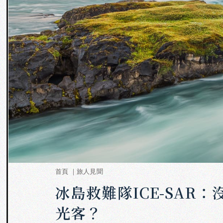
首頁 ｜
旅人見聞
冰島救難隊ICE-SAR
光客？