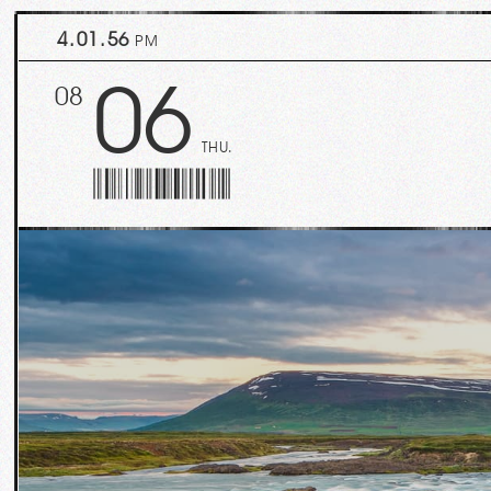
4.02.01
PM
06
08
THU.