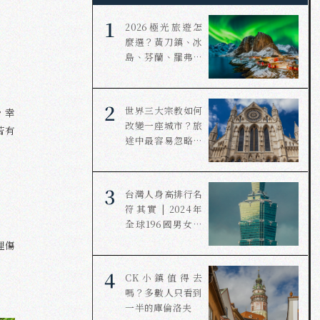
1
2026極光旅遊怎
麼選？黃刀鎮、冰
島、芬蘭、羅弗敦
哪個最適合你？
2
世界三大宗教如何
，幸
改變一座城市？旅
若有
途中最容易忽略的
文明力量
3
台灣人身高排行名
符其實 | 2024年
全球196國男女身
高調查統計
理傷
4
CK小鎮值得去
嗎？多數人只看到
一半的庫倫洛夫