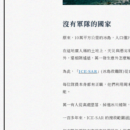
沒有軍隊的國家
原來，10萬平方公里的冰島，人口僅3
在這地廣人稀的土地上，天災與惡劣
外，還相隔遙遠，萬一發生意外怎麼
為此，「
ICE-SAR
」(冰島救難隊)從
每位隊員本身都有正職，他們利用周
能。
萬一有人從高處墜落、掉進冰川縫隙
一百多年來，ICE-SAR 的搜救範