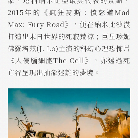
象，堪稱納米比亞最具代表的景點，
2015年的《瘋狂麥斯：憤怒道Mad
Max: Fury Road》，便在納米比沙漠
打造出末日世界的死寂荒涼；巨星珍妮
佛羅培茲(J. Lo)主演的科幻心理恐怖片
《入侵腦細胞The Cell》，亦透過死
亡谷呈現出抽象迷離的夢境。