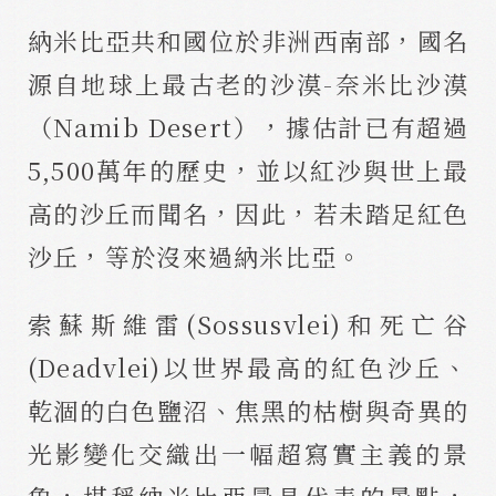
納米比亞共和國位於非洲西南部，國名
源自地球上最古老的沙漠-奈米比沙漠
（Namib Desert），據估計已有超過
5,500萬年的歷史，並以紅沙與世上最
高的沙丘而聞名，因此，若未踏足紅色
沙丘，等於沒來過納米比亞。
索蘇斯維雷(Sossusvlei)和死亡谷
(Deadvlei)以世界最高的紅色沙丘、
乾涸的白色鹽沼、焦黑的枯樹與奇異的
光影變化交織出一幅超寫實主義的景