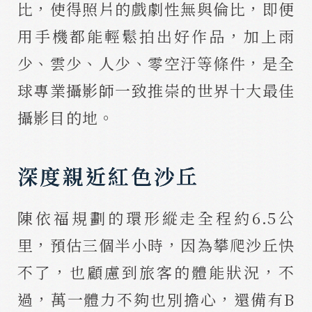
比，使得照片的戲劇性無與倫比，即便
用手機都能輕鬆拍出好作品，加上雨
少、雲少、人少、零空汙等條件，是全
球專業攝影師一致推崇的世界十大最佳
攝影目的地。
深度親近紅色沙丘
陳依福規劃的環形縱走全程約6.5公
里，預估三個半小時，因為攀爬沙丘快
不了，也顧慮到旅客的體能狀況，不
過，萬一體力不夠也別擔心，還備有B