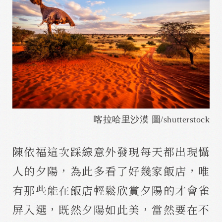
喀拉哈里沙漠 圖/shutterstock
陳依福這次踩線意外發現每天都出現懾
人的夕陽，為此多看了好幾家飯店，唯
有那些能在飯店輕鬆欣賞夕陽的才會雀
屏入選，既然夕陽如此美，當然要在不