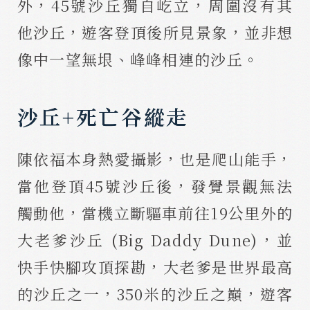
外，45號沙丘獨自屹立，周圍沒有其
他沙丘，遊客登頂後所見景象，並非想
像中一望無垠、峰峰相連的沙丘。
沙丘+死亡谷縱走
陳依福本身熱愛攝影，也是爬山能手，
當他登頂45號沙丘後，發覺景觀無法
觸動他，當機立斷驅車前往19公里外的
大老爹沙丘 (Big Daddy Dune)，並
快手快腳攻頂探勘，大老爹是世界最高
的沙丘之一，350米的沙丘之巔，遊客