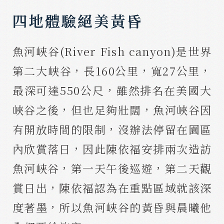
四地體驗絕美黃昏
魚河峽谷(River Fish canyon)是世界
第二大峽谷，長160公里，寬27公里，
最深可達550公尺，雖然排名在美國大
峽谷之後，但也足夠壯闊，魚河峽谷因
有開放時間的限制，沒辦法停留在園區
內欣賞落日，因此陳依福安排兩次造訪
魚河峽谷，第一天午後巡遊，第二天觀
賞日出，陳依福認為在重點區域就該深
度著墨，所以魚河峽谷的黃昏與晨曦他