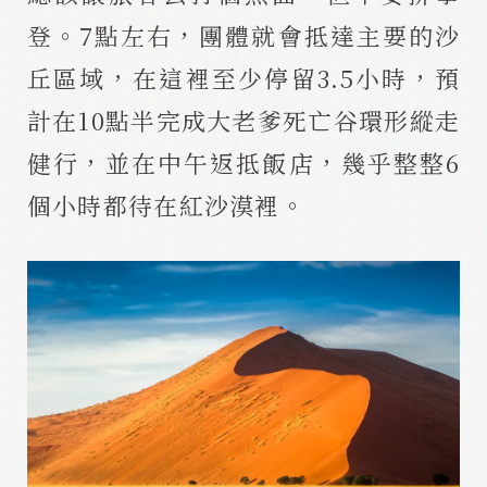
登。7點左右，團體就會抵達主要的沙
丘區域，在這裡至少停留3.5小時，預
計在10點半完成大老爹死亡谷環形縱走
健行，並在中午返抵飯店，幾乎整整6
個小時都待在紅沙漠裡。