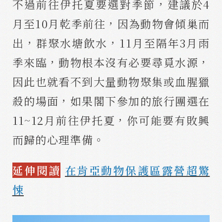
不過前往伊托夏要選對季節，建議於4
月至10月乾季前往，因為動物會傾巢而
出，群聚水塘飲水，11月至隔年3月雨
季來臨，動物根本沒有必要尋覓水源，
因此也就看不到大量動物聚集或血腥獵
殺的場面，如果閣下參加的旅行團選在
11~12月前往伊托夏，你可能要有敗興
而歸的心理準備。
延伸閱讀
在肯亞動物保護區露營超驚
悚