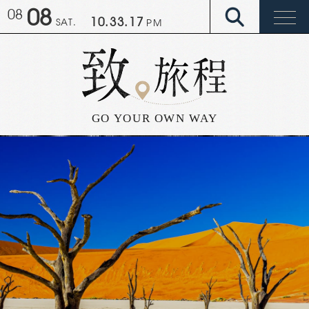
08
08
10.33.22
SAT.
PM