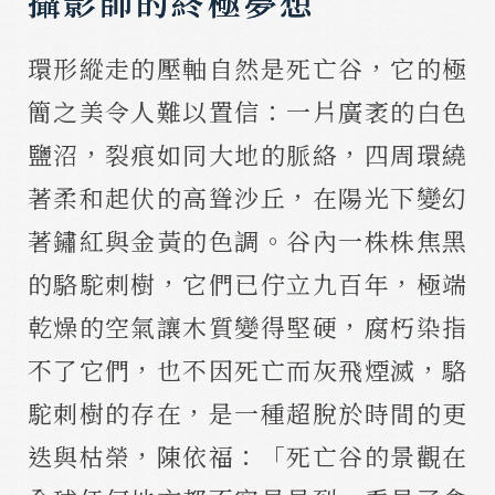
攝影師的終極夢想
環形縱走的壓軸自然是死亡谷，它的極
簡之美令人難以置信：一片廣袤的白色
鹽沼，裂痕如同大地的脈絡，四周環繞
著柔和起伏的高聳沙丘，在陽光下變幻
著鏽紅與金黃的色調。谷內一株株焦黑
的駱駝刺樹，它們已佇立九百年，極端
乾燥的空氣讓木質變得堅硬，腐朽染指
不了它們，也不因死亡而灰飛煙滅，駱
駝刺樹的存在，是一種超脫於時間的更
迭與枯榮，陳依福：「死亡谷的景觀在