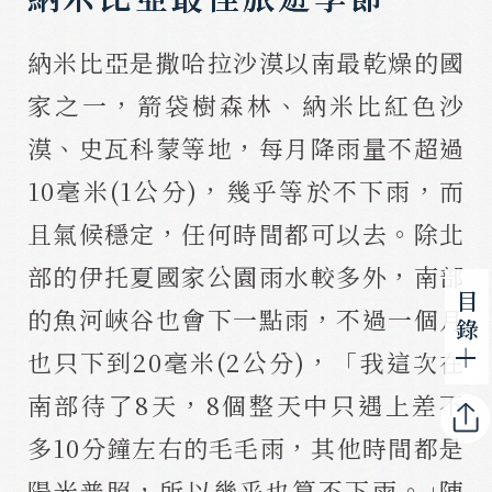
納米比亞是撒哈拉沙漠以南最乾燥的國
家之一，箭袋樹森林、納米比紅色沙
漠、史瓦科蒙等地，每月降雨量不超過
10毫米(1公分)，幾乎等於不下雨，而
且氣候穩定，任何時間都可以去。除北
部的伊托夏國家公園雨水較多外，南部
目 錄
的魚河峽谷也會下一點雨，不過一個月
也只下到20毫米(2公分)，「我這次在
南部待了8天，8個整天中只遇上差不
多10分鐘左右的毛毛雨，其他時間都是
陽光普照，所以幾乎也算不下雨。｣陳