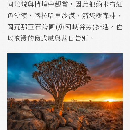
同地貌與情境中觀賞，因此把納米布紅
色沙漠、喀拉哈里沙漠、箭袋樹森林、
岡瓦那巨石公園(魚河峽谷旁)排進，佐
以浪漫的儀式感與落日告別。