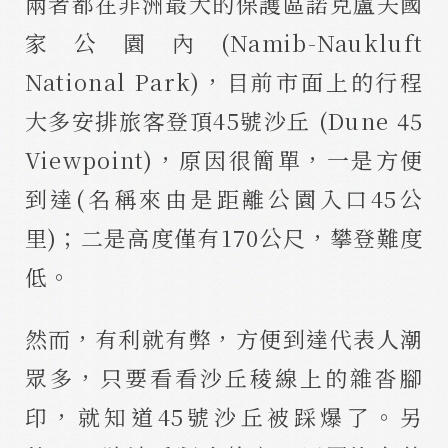
兩者都在非洲最大的保護區諾克盧夫國
家公園內(Namib-Naukluft
National Park)，目前市面上的行程
大多安排旅客登頂45號沙丘 (Dune 45
Viewpoint)，原因很簡單，一是方便
到達(名稱來由是距離公園入口45公
里)；二是高度僅有170公尺，攀登難度
低。
然而，有利就有弊，方便到達代表人潮
眾多，只要看看沙丘稜線上的雜沓腳
印，就知道45號沙丘被踩爆了。另