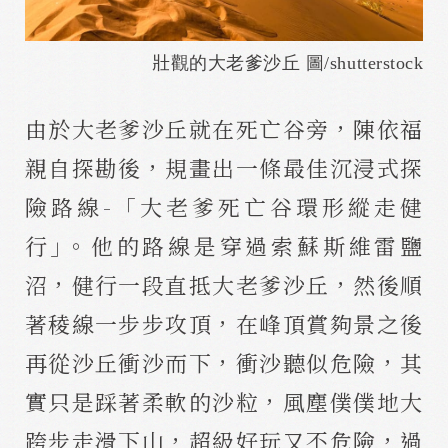
壯觀的大老爹沙丘 圖/shutterstock
由於大老爹沙丘就在死亡谷旁，陳依福
親自探勘後，規畫出一條最佳沉浸式探
險路線-「大老爹死亡谷環形縱走健
行｣。他的路線是穿過索蘇斯維雷鹽
沼，健行一段直抵大老爹沙丘，然後順
著稜線一步步攻頂，在峰頂賞夠景之後
再從沙丘衝沙而下，衝沙聽似危險，其
實只是踩著柔軟的沙粒，風塵僕僕地大
跨步走滑下山，超級好玩又不危險，過