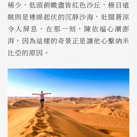
稀少，低頭俯瞰盡皆紅色沙丘，極目遠
眺則是連綿起伏的沉靜沙海，壯闊蒼涼
令人屏息，在那一刻，陳依福心潮澎
湃，因為這樣的奇景正是讓他心繫納米
比亞的原因。