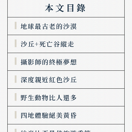
本文目錄
地球最古老的沙漠
沙丘+死亡谷縱走
攝影師的終極夢想
深度親近紅色沙丘
野生動物比人還多
四地體驗絕美黃昏