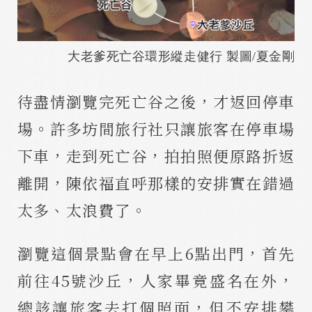
大老爹死亡谷環形縱走健行 製圖/夏金剛
待盡情瀏覽完死亡谷之後，才返回停車
場。許多坊間旅行社只讓旅客在停車場
下車，走到死亡谷，拍拍照便原路折返
離開，陳依福直呼那樣的安排實在錯過
太多、太浪費了。
瀏覽這個景點會在早上6點出門，首先
前往45號沙丘，人家畢竟盛名在外，
總該讓旅客去打個照面，但不安排攀