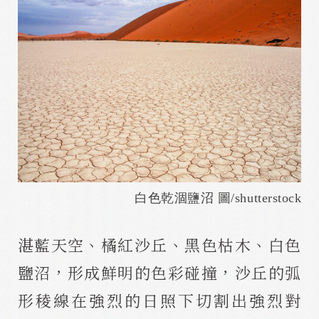
白色乾涸鹽沼 圖/shutterstock
湛藍天空、橘紅沙丘、黑色枯木、白色
鹽沼，形成鮮明的色彩碰撞，沙丘的弧
形稜線在強烈的日照下切割出強烈對