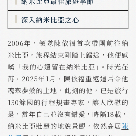
納米比亞最佳旅遊季節
深入納米比亞之心
2006年，領隊陳依福首次帶團前往納
米比亞，旅程結束剛踏上歸途，他便感
嘆「我的心遺留在納米比亞｣。時光荏
苒，2025年1月，陳依福重返這片令他
魂牽夢縈的土地，此刻的他，已是旅行
130餘國的行程規畫專家，讓人欣慰的
是，當年自己並沒有錯愛，時隔18載，
納米比亞壯麗的地貌景觀，依然高居
陳