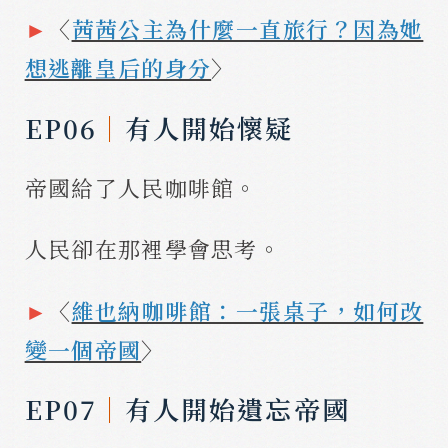
►
〈
茜茜公主為什麼一直旅行？因為她
想逃離皇后的身分
〉
EP06
｜
有人開始懷疑
帝國給了人民咖啡館。
人民卻在那裡學會思考。
►
〈
維也納咖啡館：一張桌子，如何改
變一個帝國
〉
EP07
｜
有人開始遺忘帝國