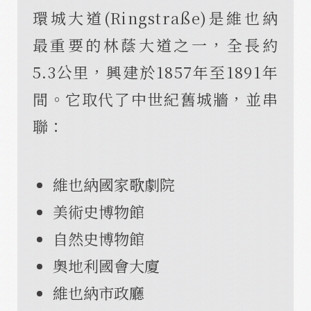
環城大道(Ringstraße)是維也納
最重要的林蔭大道之一，全長約
5.3公里，興建於1857年至1891年
間。它取代了中世紀舊城牆，並串
聯：
維也納國家歌劇院
美術史博物館
自然史博物館
奧地利國會大廈
維也納市政廳