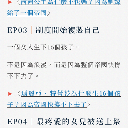
►
〈
茜茜公主為什麼不快樂？因為她嫁
給了一個帝國
〉
EP03
｜
制度開始複製自己
一個女人生下16個孩子。
不是因為浪漫，而是因為整個帝國快撐
不下去了。
►
〈
瑪麗亞．特蕾莎為什麼生16個孩
子？因為帝國快撐不下去了
〉
EP04
｜
最疼愛的女兒被送上祭