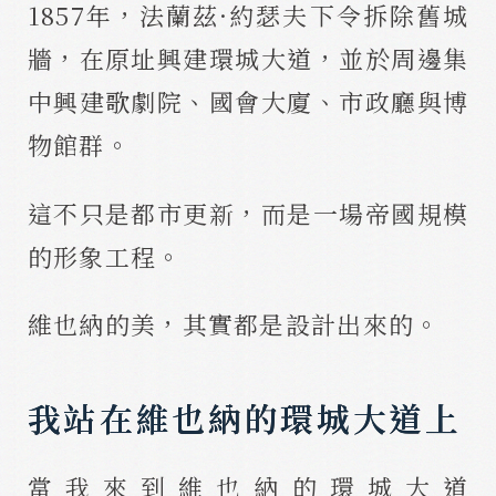
1857年，法蘭茲·約瑟夫下令拆除舊城
牆，在原址興建環城大道，並於周邊集
中興建歌劇院、國會大廈、市政廳與博
物館群。
這不只是都市更新，而是一場帝國規模
的形象工程。
維也納的美，其實都是設計出來的。
我站在維也納的環城大道上
當我來到維也納的環城大道