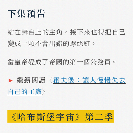
下集預告
站在舞台上的主角，接下來也得把自己
變成一顆不會出錯的螺絲釘。
當皇帝變成了帝國的第一個公務員。
►
繼續閱讀〈
霍夫堡：讓人慢慢失去
自己的工廠
〉
《哈布斯堡宇宙》第二季