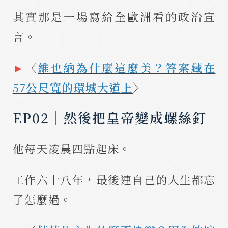
其實那是一場寫給全歐洲看的政治宣
言。
►
〈
維也納為什麼這麼美？答案藏在
57公尺寬的環城大道上
〉
EP02
｜
然後把皇帝變成螺絲釘
他每天凌晨四點起床。
工作六十八年，最後連自己的人生都忘
了怎麼過。