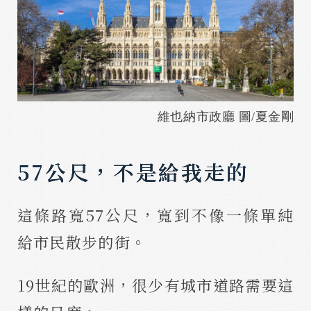
維也納市政廳 圖/夏金剛
57公尺，不是給我走的
這條路寬57公尺，寬到不像一條單純
給市民散步的街。
19世紀的歐洲，很少有城市道路需要這