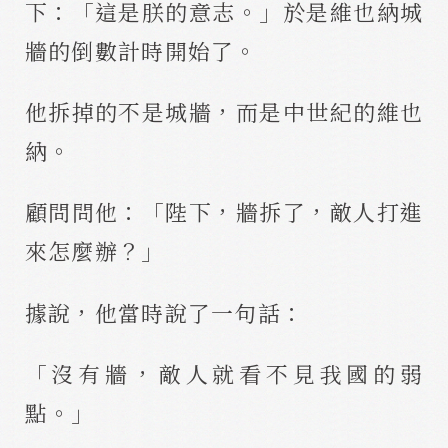
下：「這是朕的意志。」於是維也納城
牆的倒數計時開始了。
他拆掉的不是城牆，而是中世紀的維也
納。
顧問問他：「陛下，牆拆了，敵人打進
來怎麼辦？」
據說，他當時說了一句話：
「沒有牆，敵人就看不見我國的弱
點。」