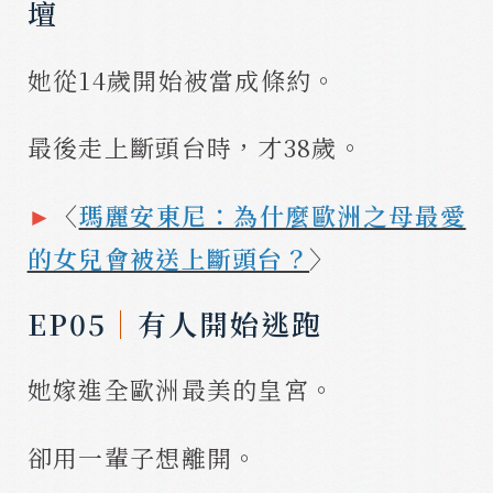
壇
她從14歲開始被當成條約。
最後走上斷頭台時，才38歲。
►
〈
瑪麗安東尼：為什麼歐洲之母最愛
的女兒會被送上斷頭台？
〉
EP05
｜
有人開始逃跑
她嫁進全歐洲最美的皇宮。
卻用一輩子想離開。