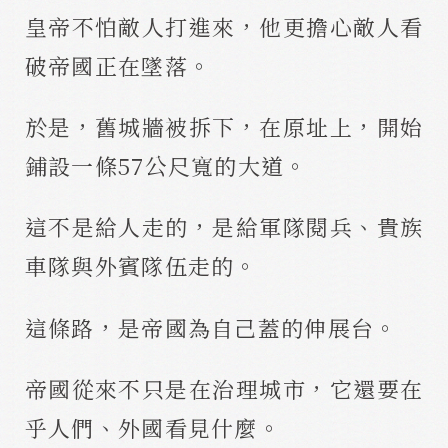
皇帝不怕敵人打進來，他更擔心敵人看
破帝國正在墜落。
於是，舊城牆被拆下，在原址上，開始
鋪設一條57公尺寬的大道。
這不是給人走的，是給軍隊閱兵、貴族
車隊與外賓隊伍走的。
這條路，是帝國為自己蓋的伸展台。
帝國從來不只是在治理城市，它還要在
乎人們、外國看見什麼。