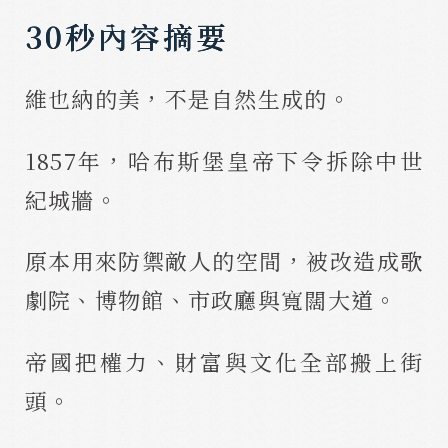
30秒內容摘要
維也納的美，不是自然生成的。
1857年，哈布斯堡皇帝下令拆除中世
紀城牆。
原本用來防禦敵人的空間，被改造成歌
劇院、博物館、市政廳與寬闊大道。
帝國把權力、財富與文化全部搬上街
頭。