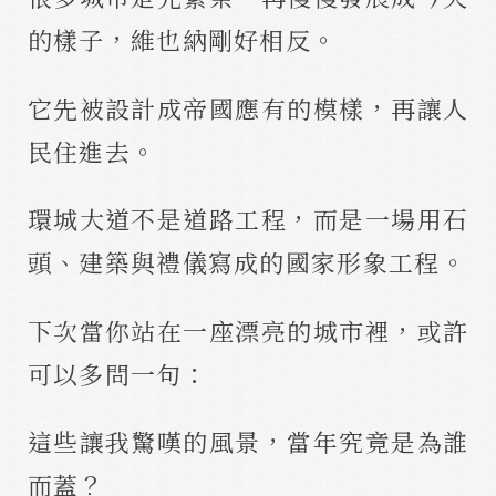
的樣子，維也納剛好相反。
它先被設計成帝國應有的模樣，再讓人
民住進去。
環城大道不是道路工程，而是一場用石
頭、建築與禮儀寫成的國家形象工程。
下次當你站在一座漂亮的城市裡，或許
可以多問一句：
這些讓我驚嘆的風景，當年究竟是為誰
而蓋？