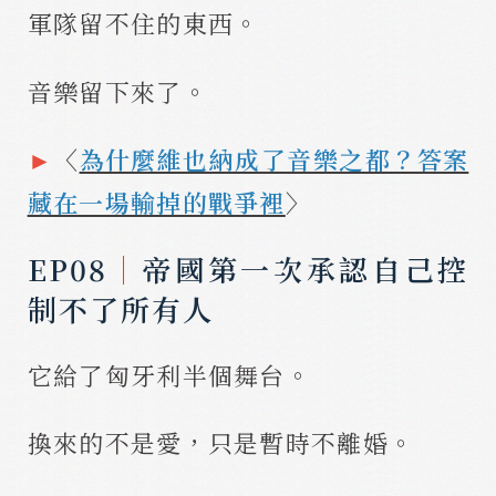
軍隊留不住的東西。
音樂留下來了。
►
〈
為什麼維也納成了音樂之都？答案
藏在一場輸掉的戰爭裡
〉
EP08
｜
帝國第一次承認自己控
制不了所有人
它給了匈牙利半個舞台。
換來的不是愛，只是暫時不離婚。