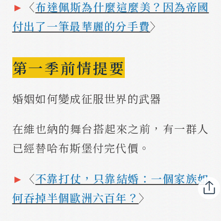
►
〈
布達佩斯為什麼這麼美？因為帝國
付出了一筆最華麗的分手費
〉
第一季前情提要
婚姻如何變成征服世界的武器
在維也納的舞台搭起來之前，有一群人
已經替哈布斯堡付完代價。
►
〈
不靠打仗，只靠結婚：一個家族如
何吞掉半個歐洲六百年？
〉