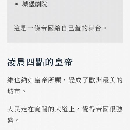
城堡劇院
這是一條帝國給自己蓋的舞台。
凌晨四點的皇帝
維也納如皇帝所願，變成了歐洲最美的
城市。
人民走在寬闊的大道上，覺得帝國很強
盛。