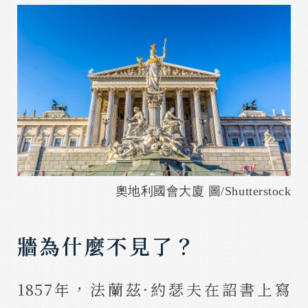
奧地利國會大廈 圖/Shutterstock
牆為什麼不見了？
1857年，法蘭茲·約瑟夫在詔書上寫