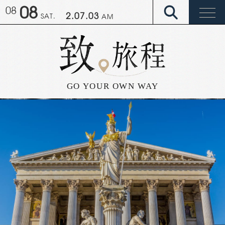
08
08
2.07.10
SAT.
AM
G