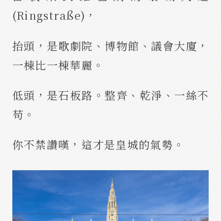
(Ringstraße)，
抬頭，是歌劇院、博物館、議會大廈，
一棟比一棟華麗。
低頭，是石板路。整齊、乾淨、一絲不
苟。
你不禁讚嘆，這才是皇城的氣勢。