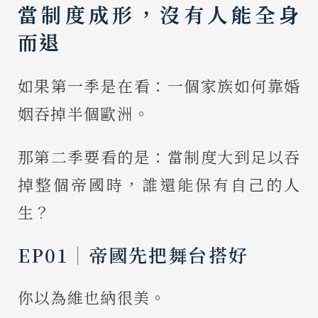
當制度成形，沒有人能全身
而退
如果第一季是在看：一個家族如何靠婚
姻吞掉半個歐洲。
那第二季要看的是：當制度大到足以吞
掉整個帝國時，誰還能保有自己的人
生？
EP01
｜
帝國先把舞台搭好
你以為維也納很美。