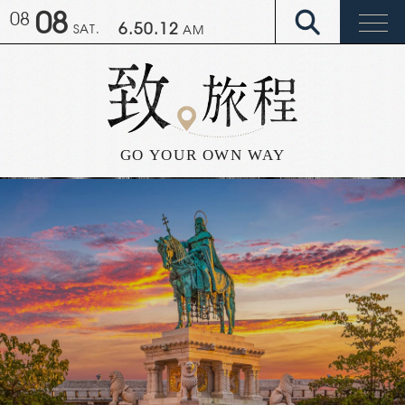
08
08
6.50.20
SAT.
AM
GO