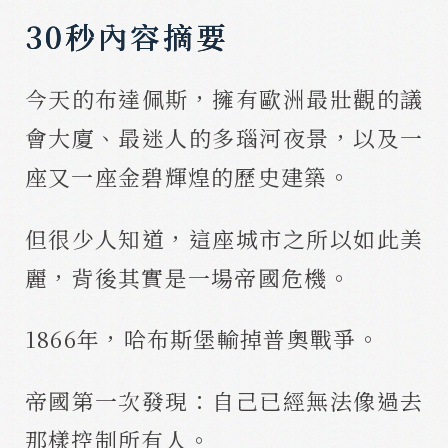
30秒內容摘要
今天的布達佩斯，擁有歐洲最壯觀的議
會大廈、最迷人的多瑙河夜景，以及一
座又一座金碧輝煌的歷史建築。
但很少人知道，這座城市之所以如此美
麗，背後其實是一場帝國危機。
1866年，哈布斯堡輸掉普奧戰爭。
帝國第一次發現：自己已經無法像過去
那樣控制所有人。