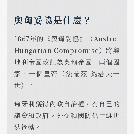
奧匈妥協是什麼？
1867年的《奧匈妥協》（Austro-
Hungarian Compromise）將奧
地利帝國改組為奧匈帝國—兩個國
家，一個皇帝（法蘭茲·約瑟夫一
世）。
匈牙利獲得內政自治權，有自己的
議會和政府。外交和國防仍由維也
納管轄。