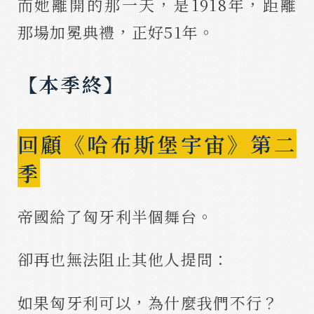
而她離開的那一天，是1918年，距離
那場加冕典禮，正好51年。
【本季終】
回顧《哈布斯堡宇宙》第二
季
帝國給了匈牙利半個舞台。
卻再也無法阻止其他人提問：
如果匈牙利可以，為什麼我們不行？