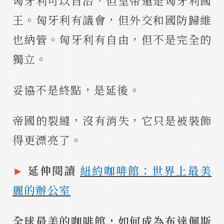
匈牙利可以自治，但皇帝還是匈牙利國
王。匈牙利有議會，但外交和國防歸維
也納管。匈牙利有自由，但不是完全的
獨立。
妥協不是終點，是延後。
帝國的裂縫，沒有消失，它只是被裝飾
得更漂亮了。
►
延伸閱讀
紐約咖啡館：世界上最美
麗的辦公室
全球最美的咖啡館，如何成為布達佩斯