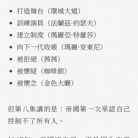
打造舞台（環城大道）
訓練演員（法蘭茲·約瑟夫）
建立制度（瑪麗亞·特蕾莎）
向下一代收帳（瑪麗·安東尼）
被拒絕（茜茜）
被懷疑（咖啡館）
被懷念（金色大廳）
但第八集講的是：帝國第一次承認自己
控制不了所有人。