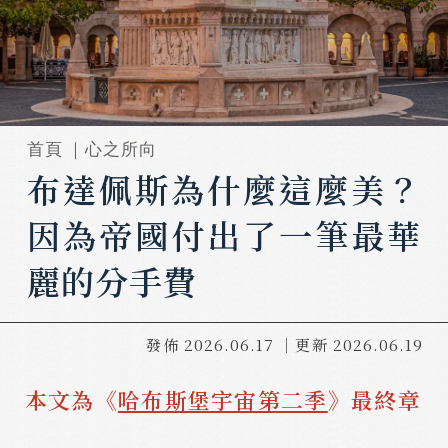
首頁 ｜
心之所向
布達佩斯為什麼這麼美？
因為帝國付出了一筆最華
麗的分手費
發佈
2026.06.17
｜更新
2026.06.19
本文為《
哈布斯堡宇宙第二季
》最終章