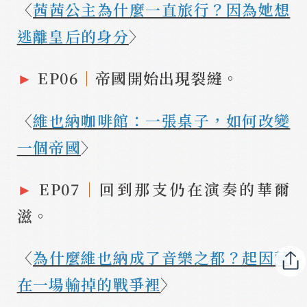
〈
茜茜公主為什麼一直旅行？因為她想
逃離皇后的身分
〉
►
EP06
｜
帝國開始出現裂縫。
〈
維也納咖啡館：一張桌子，如何改變
一個帝國
〉
►
EP07
｜
回到那支仍在演奏的華爾
滋。
〈
為什麼維也納成了音樂之都？起因藏
在一場輸掉的戰爭裡
〉