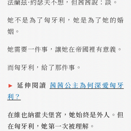
法蘭茲·約瑟夫不想，但茜茜說：談。
她不是為了匈牙利，她是為了她的婚
姻。
她需要一件事，讓她在帝國裡有意義。
而匈牙利，給了那件事。
►
延伸閱讀
茜茜公主為何深愛匈牙
利？
在維也納霍夫堡宮，她始終是外人。但
在匈牙利，她第一次被理解。