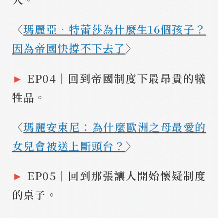
〈
瑪麗亞．特蕾莎為什麼生16個孩子？
因為帝國快撐不下去了
〉
►
EP04
｜
回到帝國制度下最昂貴的犧
牲品。
〈
瑪麗安東尼：為什麼歐洲之母最愛的
女兒會被送上斷頭台？
〉
►
EP05
｜
回到那張讓人開始懷疑制度
的桌子。