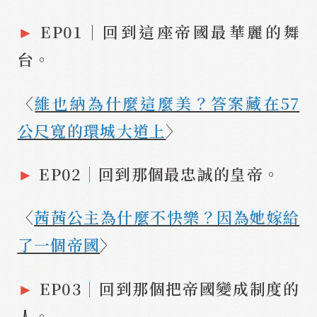
►
EP01｜回到這座帝國最華麗的舞
台。
〈
維也納為什麼這麼美？答案藏在57
公尺寬的環城大道上
〉
►
EP02
｜
回到那個最忠誠的皇帝。
〈
茜茜公主為什麼不快樂？因為她嫁給
了一個帝國
〉
►
EP03
｜
回到那個把帝國變成制度的
人。