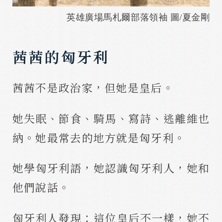
英雄廣場馬札爾部落領袖 圖/夏金剛
茜茜的匈牙利
茜茜不是政治家，但她是皇后。
她失眠、節食、騎馬、寫詩、逃離維也
納。她最常去的地方就是匈牙利。
她學匈牙利語，她認識匈牙利人，她和
他們說話。
匈牙利人發現：這位皇后不一樣，她不