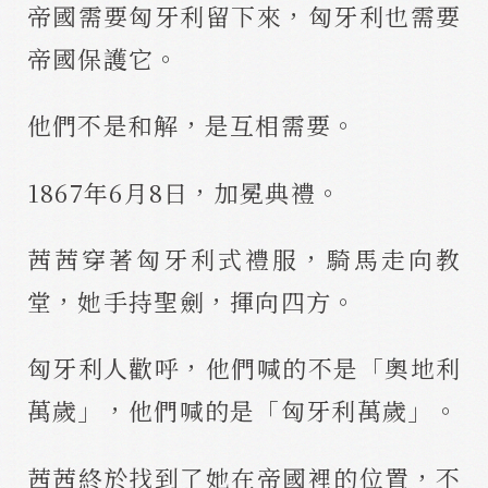
帝國需要匈牙利留下來，匈牙利也需要
帝國保護它。
他們不是和解，是互相需要。
1867年6月8日，加冕典禮。
茜茜穿著匈牙利式禮服，騎馬走向教
堂，她手持聖劍，揮向四方。
匈牙利人歡呼，他們喊的不是「奧地利
萬歲」，他們喊的是「匈牙利萬歲」。
茜茜終於找到了她在帝國裡的位置，不