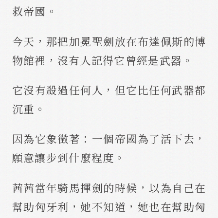
救帝國。
今天，那把加冕聖劍放在布達佩斯的博
物館裡，沒有人記得它曾經是武器。
它沒有殺過任何人，但它比任何武器都
沉重。
因為它象徵著：一個帝國為了活下去，
願意讓步到什麼程度。
茜茜當年騎馬揮劍的時候，以為自己在
幫助匈牙利，她不知道，她也在幫助匈