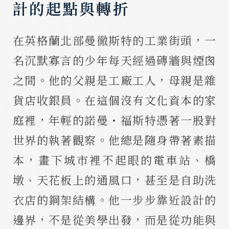
計的起點與轉折
在英格蘭北部曼徹斯特的工業街頭，一
名沉默寡言的少年每天經過磚牆與煙囪
之間。他的父親是工廠工人，母親是雜
貨店收銀員。在這個沒有文化資本的家
庭裡，年輕的諾曼・福斯特憑著一股對
世界的執著觀察。他總是隨身帶著素描
本，畫下城市裡不起眼的電車站、橋
墩、天花板上的通風口，甚至是自助洗
衣店的鋼架結構。他一步步靠近設計的
邊界，不是從美學出發，而是從功能與