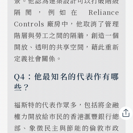
景。他認為建築設計可以打破階級
隔閡，例如在 Reliance
Controls 廠房中，他取消了管理
階層與勞工之間的隔牆，創造一個
開放、透明的共享空間，藉此重新
定義社會關係。
Q4：他最知名的代表作有哪
些？
福斯特的代表作眾多，包括將金融
權力開放給市民的香港滙豐銀行總
部、象徵民主與節能的倫敦市政