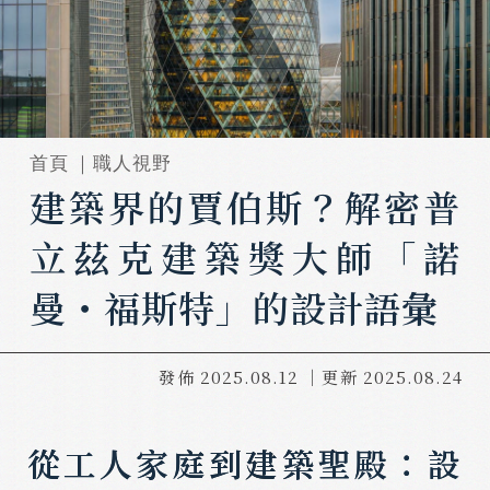
首頁 ｜
職人視野
建築界的賈伯斯？解密普
立茲克建築獎大師「諾
曼・福斯特」的設計語彙
發佈
2025.08.12
｜更新
2025.08.24
從工人家庭到建築聖殿：設