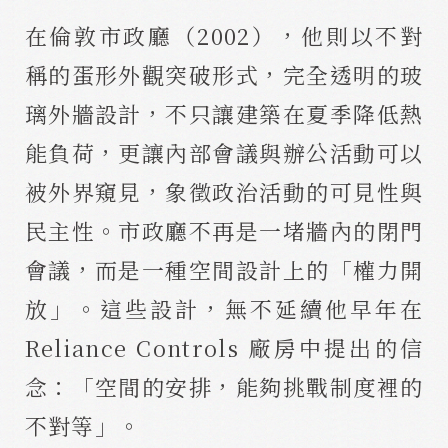
在倫敦市政廳（2002），他則以不對
稱的蛋形外觀突破形式，完全透明的玻
璃外牆設計，不只讓建築在夏季降低熱
能負荷，更讓內部會議與辦公活動可以
被外界窺見，象徵政治活動的可見性與
民主性。市政廳不再是一堵牆內的閉門
會議，而是一種空間設計上的「權力開
放」。這些設計，無不延續他早年在
Reliance Controls 廠房中提出的信
念：「空間的安排，能夠挑戰制度裡的
不對等」。