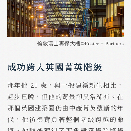
倫敦瑞士再保大樓©
Foster + Partners
成功跨入英國菁英階級
那年他 21 歲，與一般建築新生相比，
起步已晚，但他的背景卻異常稀有。在
那個英國建築圈仍由中產菁英壟斷的年
代，他彷彿背負著整個階級跨越的命
運。他隨後獲得了耶魯建築學院獎學