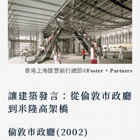
香港上海匯豐銀行總部
©
Foster + Partners
讓建築發言：從倫敦市政廳
到米隆高架橋
倫敦市政廳(2002)