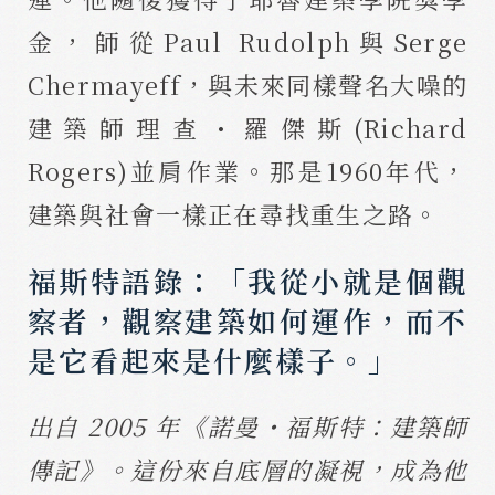
金，師從Paul Rudolph與Serge
Chermayeff，與未來同樣聲名大噪的
建築師理查・羅傑斯(Richard
Rogers)並肩作業。那是1960年代，
建築與社會一樣正在尋找重生之路。
福斯特語錄：「我從小就是個觀
察者，觀察建築如何運作，而不
是它看起來是什麼樣子。」
出自 2005 年《諾曼・福斯特：建築師
傳記》。這份來自底層的凝視，成為他