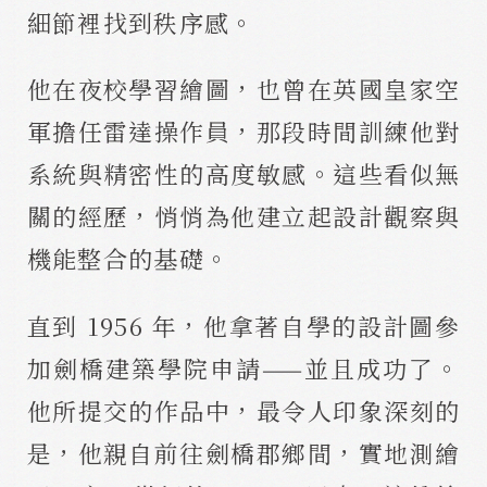
細節裡找到秩序感。
他在夜校學習繪圖，也曾在英國皇家空
軍擔任雷達操作員，那段時間訓練他對
系統與精密性的高度敏感。這些看似無
關的經歷，悄悄為他建立起設計觀察與
機能整合的基礎。
直到 1956 年，他拿著自學的設計圖參
加劍橋建築學院申請——並且成功了。
他所提交的作品中，最令人印象深刻的
是，他親自前往劍橋郡鄉間，實地測繪