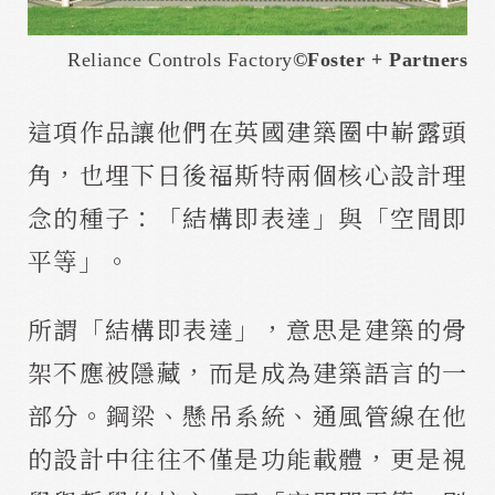
Reliance Controls Factory
©
Foster + Partners
這項作品讓他們在英國建築圈中嶄露頭
角，也埋下日後福斯特兩個核心設計理
念的種子：「結構即表達」與「空間即
平等」。
所謂「結構即表達」，意思是建築的骨
架不應被隱藏，而是成為建築語言的一
部分。鋼梁、懸吊系統、通風管線在他
的設計中往往不僅是功能載體，更是視