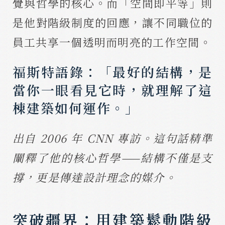
覺與哲學的核心。而「空間即平等」則
是他對階級制度的回應，讓不同職位的
員工共享一個透明而明亮的工作空間。
福斯特語錄：「最好的結構，是
當你一眼看見它時，就理解了這
棟建築如何運作。」
出自 2006 年 CNN 專訪。這句話精準
闡釋了他的核心哲學——結構不僅是支
撐，更是傳達設計理念的媒介。
突破疆界：用建築鬆動階級