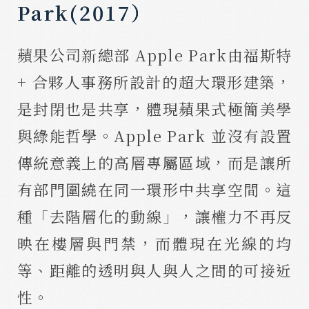
Park(2017）
蘋果公司新總部 Apple Park由福斯特
+ 合夥人事務所設計的超大環形建築，
是封閉也是共享，體現蘋果式極簡美學
與綠能哲學。Apple Park 並沒有設置
傳統意義上的高層專屬區域，而是讓所
有部門圍繞在同一環形中共享空間。這
種「去階層化的動線」，讓權力不再反
映在樓層與門禁，而體現在光線的均
等、距離的透明與人與人之間的可接近
性。