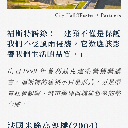
City Hall
©
Foster + Partners
福斯特語錄：「建築不僅是保護
我們不受風雨侵襲，它還應該影
響我們生活的品質。」
出自1999 年普利茲克建築獎獲獎感
言。福斯特的建築不只是形式，更是帶
有社會觀察、城市倫理與機能哲學的整
合體。
法國米隆高架橋(2004）