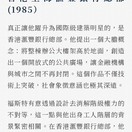
(1985）
真正讓他躍升為國際級建築明星的，是
香港滙豐銀行總部。他提出一個大膽概
念：將整棟辦公大樓架高於地面，創造
出一個開放式的公共廣場，讓金融機構
與城市之間不再封閉。這個作品不僅技
術上突破，社會象徵意涵也極其深遠。
福斯特有意透過設計去消解階級權力的
不對等，這一點與他出身工人階層的背
景緊密相關。在香港滙豐銀行總部，他