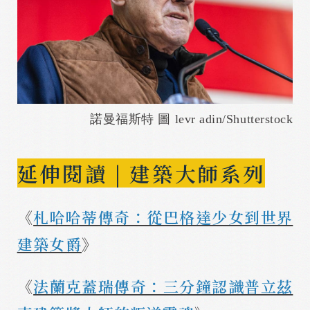
諾曼福斯特 圖 levr adin/Shutterstock
延伸閱讀 | 建築大師系列
《
札哈哈蒂傳奇：從巴格達少女到世界
建築女爵
》
《
法蘭克蓋瑞傳奇：三分鐘認識普立茲