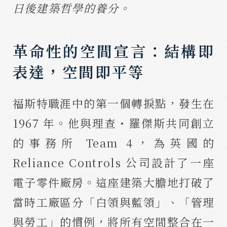
日後建築哲學的養分。
革命性的空間宣言：結構即
表達，空間即平等
福斯特職涯中的第一個轉捩點，發生在
1967 年。他與理查・羅傑斯共同創立
的事務所 Team 4，為英國的
Reliance Controls 公司設計了一座
電子零件廠房。這座建築大膽地打破了
當時工廠區分「白領與藍領」、「管理
與勞工」的慣例，將所有空間整合在一