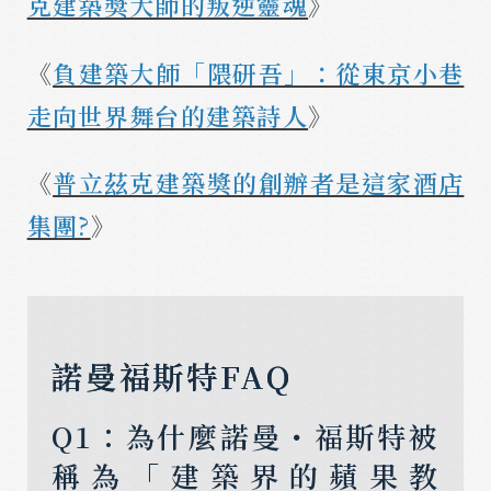
克建築獎大師的叛逆靈魂
》
《
負建築大師「隈研吾」：從東京小巷
走向世界舞台的建築詩人
》
《
普立茲克建築獎的創辦者是這家酒店
集團?
》
諾曼福斯特FAQ
Q1：為什麼諾曼・福斯特被
稱為「建築界的蘋果教