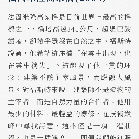
法國米隆高架橋是目前世界上最高的橋
樑之一，橋塔高達343公尺，超過巴黎
鐵塔，卻幾乎隱沒在自然之中。福斯特
說過，他希望這座橋「在雲中出現，也
在雲中消失」。這體現了他一貫的理
念：建築不該主宰風景，而應融入風
景。對福斯特來說，建築師不是造物的
主宰者，而是自然力量的合作者。他用
最少的材料、最輕盈的線條，在技術巔
峰中尋找詩意，這不僅是一項工程壯
舉，也是一種態度──即便我們能征服