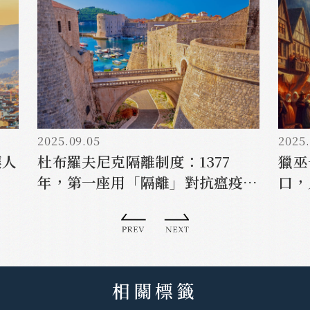
2025.09.05
2025.
讓人
杜布羅夫尼克隔離制度：1377
獵巫
年，第一座用「隔離」對抗瘟疫的
口，
城市
相關標籤