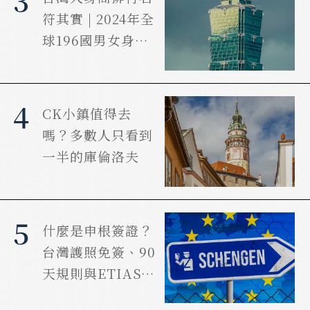
3
符其實 | 2024年全
球196國男女身高
調查統計
4
CK小鎮值得去
嗎？多數人只看到
一半的庫倫洛夫
5
什麼是申根簽證？
台灣護照免簽、90
天規則與ETIAS一
次看懂