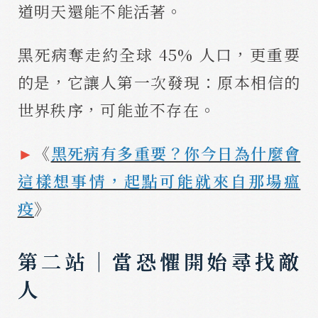
道明天還能不能活著。
黑死病奪走約全球 45% 人口，更重要
的是，它讓人第一次發現：原本相信的
世界秩序，可能並不存在。
►
《
黑死病有多重要？你今日為什麼會
這樣想事情，起點可能就來自那場瘟
疫
》
第二站｜當恐懼開始尋找敵
人