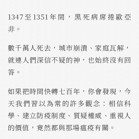
1347至1351年間，黑死病席捲歐亞
非。
數千萬人死去，城市崩潰、家庭瓦解，
就連人們深信不疑的神，也始終沒有回
答。
如果把時間快轉七百年，你會發現，今
天我們習以為常的許多觀念：相信科
學、建立防疫制度、質疑權威、重視人
的價值，竟然都與那場瘟疫有關。