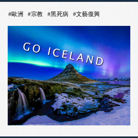
#歐洲
#宗教
#黑死病
#文藝復興