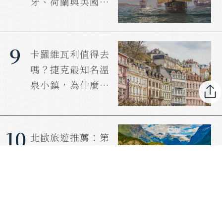
牙、荷蘭與英國，
如何接力改寫世
界？
9
卡羅維瓦利值得去
嗎？捷克最知名溫
泉小鎮，為什麼連
溫泉都要用喝的？
10
北歐旅遊推薦：第
一次去北歐怎麼
選？為什麼很多人
選擇冰島、挪威與
丹麥？
晴天文化事業出品