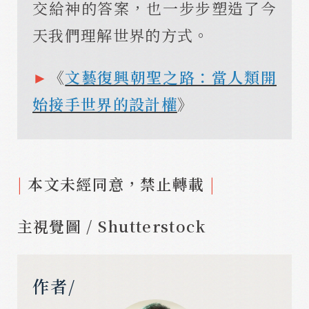
交給神的答案，也一步步塑造了今
天我們理解世界的方式。
►
《
文藝復興朝聖之路：當人類開
始接手世界的設計權
》
|
本文未經同意，禁止轉載
|
主視覺圖 / Shutterstock
作者/