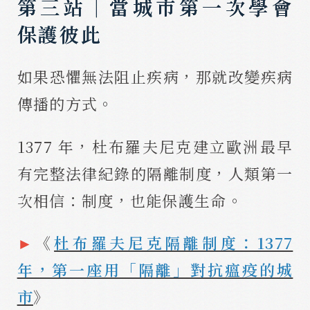
第三站｜當城市第一次學會
保護彼此
如果恐懼無法阻止疾病，那就改變疾病
傳播的方式。
1377 年，杜布羅夫尼克建立歐洲最早
有完整法律紀錄的隔離制度，人類第一
次相信：制度，也能保護生命。
►
《
杜布羅夫尼克隔離制度：1377
年，第一座用「隔離」對抗瘟疫的城
市
》