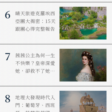
6
晴天旅遊克羅埃西
亞團大揭密：15天
跟團心得完整報告
7
茜茜公主為何一生
不快樂？皇帝深愛
她，卻救不了她的
婚姻
8
地理大發現時代入
門：葡萄牙、西班