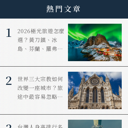
熱門文章
1
2026極光旅遊怎麼
選？黃刀鎮、冰
島、芬蘭、羅弗敦
哪個最適合你？
2
世界三大宗教如何
改變一座城市？旅
途中最容易忽略的
文明力量
台灣人身高排行名