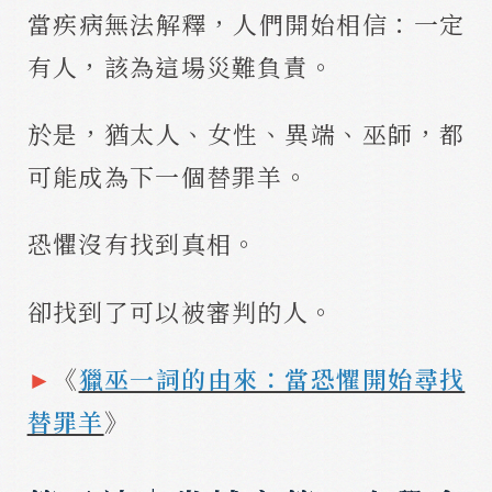
當疾病無法解釋，人們開始相信：一定
有人，該為這場災難負責。
於是，猶太人、女性、異端、巫師，都
可能成為下一個替罪羊。
恐懼沒有找到真相。
卻找到了可以被審判的人。
►
《
獵巫一詞的由來：當恐懼開始尋找
替罪羊
》