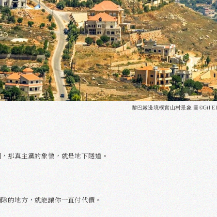
黎巴嫩邊境樸實山村景象 圖©Gil Eli
洞，那真主黨的象徵，就是地下隧道。
清除的地方，就能讓你一直付代價。