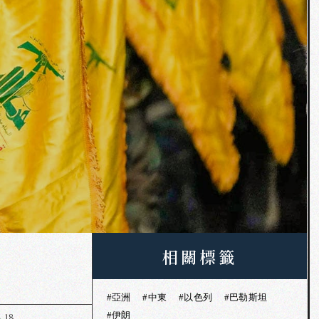
相關標籤
#亞洲
#中東
#以色列
#巴勒斯坦
#伊朗
.18