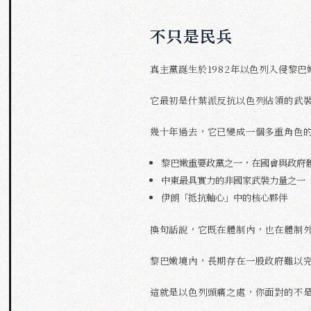
不只是民兵
真主黨誕生於1982年以色列入侵黎巴
它最初是什葉派反抗以色列佔領的武
幾十年過去，它已變成一個多重角色
黎巴嫩重要政黨之一，在國會與政府
中東最具實力的非國家武裝力量之一
伊朗「抵抗軸心」中的核心夥伴
換句話說，它既在體制內，也在體制
黎巴嫩境內，長期存在一股政府難以
這就是以色列頭痛之處，你面對的不