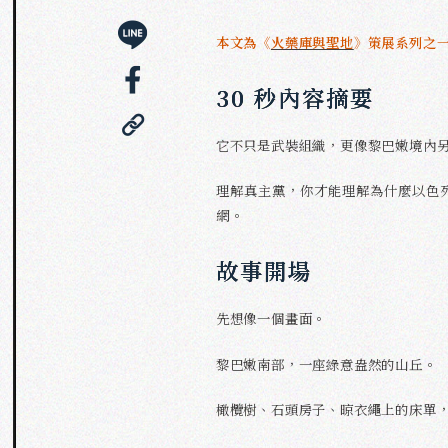
本文為《
火藥庫與聖地
》策展系列之
30 秒內容摘要
它不只是武裝組織，更像黎巴嫩境內
理解真主黨，你才能理解為什麼以色
網。
故事開場
先想像一個畫面。
黎巴嫩南部，一座綠意盎然的山丘。
橄欖樹、石頭房子、晾衣繩上的床單