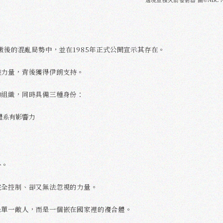
嫩後的混亂局勢中，並在1985年正式公開宣示其存在。
裝力量，背後獲得伊朗支持。
的組織，同時具備三種身份：
體系有影響力
外。
完全控制、卻又無法忽視的力量。
是單一敵人，而是一個嵌在國家裡的複合體。