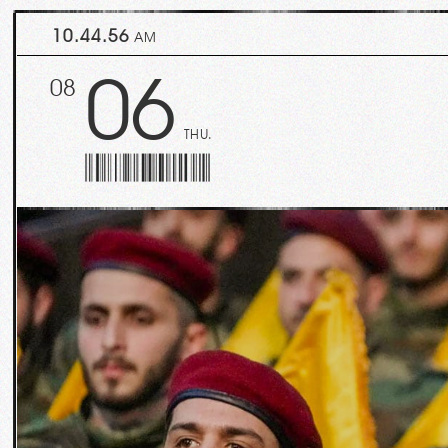
10.45.01
AM
06
08
THU.