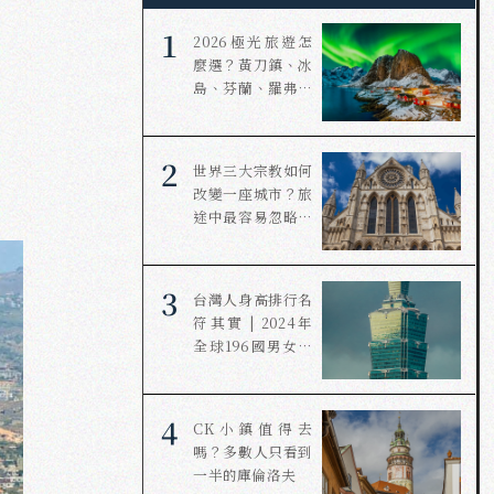
1
2026極光旅遊怎
麼選？黃刀鎮、冰
島、芬蘭、羅弗敦
哪個最適合你？
2
世界三大宗教如何
改變一座城市？旅
途中最容易忽略的
文明力量
3
台灣人身高排行名
符其實 | 2024年
全球196國男女身
高調查統計
4
CK小鎮值得去
嗎？多數人只看到
一半的庫倫洛夫