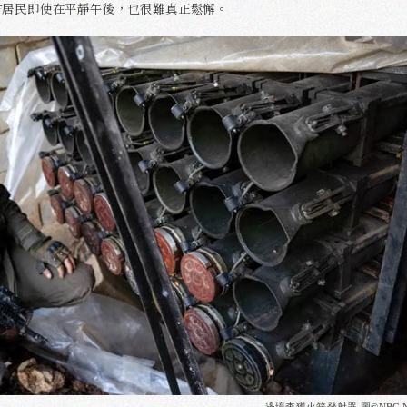
方居民即使在平靜午後，也很難真正鬆懈。
邊境查獲火箭發射器 圖©NBC N