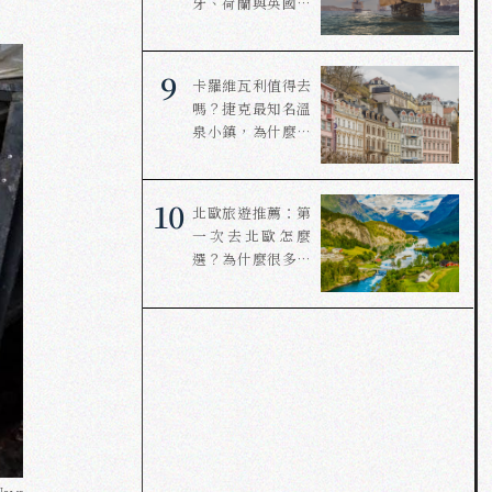
牙、荷蘭與英國，
如何接力改寫世
界？
9
卡羅維瓦利值得去
嗎？捷克最知名溫
泉小鎮，為什麼連
溫泉都要用喝的？
10
北歐旅遊推薦：第
一次去北歐怎麼
選？為什麼很多人
選擇冰島、挪威與
丹麥？
ews