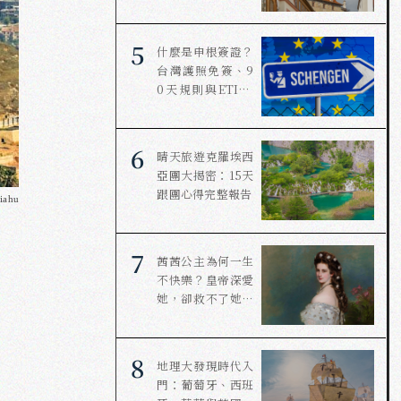
5
什麼是申根簽證？
台灣護照免簽、9
0天規則與ETIAS
一次看懂
6
晴天旅遊克羅埃西
亞團大揭密：15天
跟團心得完整報告
ahu
7
茜茜公主為何一生
不快樂？皇帝深愛
她，卻救不了她的
婚姻
8
地理大發現時代入
門：葡萄牙、西班